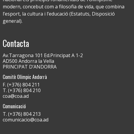
modern, concebut com a filosofia de vida, que combina
l’esport, la cultura i l’educació (Estatuts, Disposició
general).
Contacta
Av.Tarragona 101 Ed.Principat A 1-2
AD500 Andorra la Vella
PRINCIPAT D’ANDORRA
Comitè Olímpic Andorrà
F. (+376) 804 211
T. (+376) 804 210
coa@coa.ad
Comunicació
T. (+376) 804 213
comunicacio@coa.ad