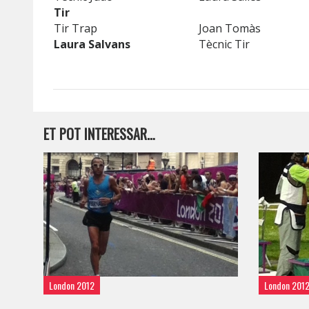
Tir
Tir Trap
Joan Tomàs
Laura Salvans
Tècnic Tir
ET POT INTERESSAR…
London 2012
London 201