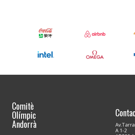
Comitè
Conta
Olímpic
Andorrà
Av.Tarra
A 1-2