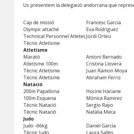
Us presentem la delegació andorrana que represen
Cap de missió
Francesc Garcia
Olympic attaché
Eva Rodriguez
Technical Personnel Atletes
Jordi Orteu
Tècnic Atletisme
Atletisme
Marató
Antoni Bernado
Atletisme 100m
Cristina Llovera
Tècnic Atletisme
Juan Ramon Moya
Tècnic Atletisme
Abraham Ferriz
Natació
200m Papallona
Hocine Haciane
100m Esquena
Mònica Ramirez
Tècnic Natació
Sergio Rayo
Tècnic Natació
Natàlia Meca
Judo
Judo -66kg
Daniel Garcia
Tècnic Judo
Laura Sallés