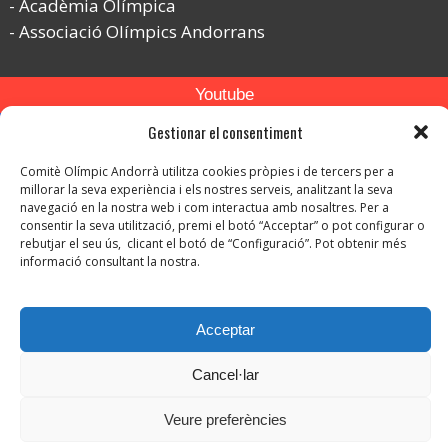
Acadèmia Olímpica
Associació Olímpics Andorrans
Youtube
Flickr
Gestionar el consentiment
Instagram
Comitè Olímpic Andorrà utilitza cookies pròpies i de tercers per a
millorar la seva experiència i els nostres serveis, analitzant la seva
navegació en la nostra web i com interactua amb nosaltres. Per a
consentir la seva utilització, premi el botó “Acceptar” o pot configurar o
rebutjar el seu ús, clicant el botó de “Configuració”. Pot obtenir més
informació consultant la nostra.
© Copyright 2026. Tots els drets reservats.
Acceptar
-
Avís legal
-
Política de privacitat
Cancel·lar
-
Política de protecció de dades
Política de Cookies
Veure preferències