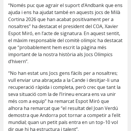
“Només puc que agrair el suport d’Andbank que ens
ajuda i ens ha ajudat també en aquests jocs de Milà
Cortina 2026 que han acabat positivament per a
nosaltres” ha destacat el president del COA, Xavier
Espot Miró, en l’acte de signatura. En aquest sentit,
el màxim responsable del comitè olímpic ha destacat
que “probablement hem escrit la pàgina més
important de la nostra història als Jocs Olímpics
d’hivern”.
“No han estat uns Jocs gens fàcils per a nosaltres;
vull enviar una abraçada a la Cande i desitjar-li una
recuperació ràpida i completa, però crec que tant la
seva situació com la de l’Irineu encara ens va unir
més com a equip” ha remarcat Espot Miró que
alhora ha remarcat que “el resultat del Joan Verdú
demostra que Andorra pot tornar a competir a l’elit
mundial; quan un petit país entra en un top-10 vol
dir que hi ha estructura i talent”.