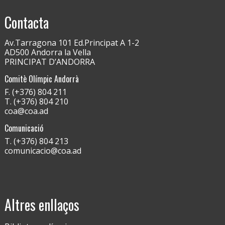
Contacta
Av.Tarragona 101 Ed.Principat A 1-2
AD500 Andorra la Vella
PRINCIPAT D’ANDORRA
Comitè Olímpic Andorrà
F. (+376) 804 211
T. (+376) 804 210
coa@coa.ad
Comunicació
T. (+376) 804 213
comunicacio@coa.ad
Altres enllaços