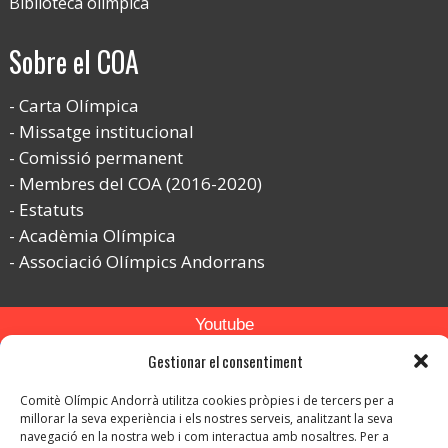
Biblioteca olímpica
Sobre el COA
Carta Olímpica
Missatge institucional
Comissió permanent
Membres del COA (2016-2020)
Estatuts
Acadèmia Olímpica
Associació Olímpics Andorrans
Youtube
Gestionar el consentiment
Flickr
Instagram
Comitè Olímpic Andorrà utilitza cookies pròpies i de tercers per a
millorar la seva experiència i els nostres serveis, analitzant la seva
navegació en la nostra web i com interactua amb nosaltres. Per a