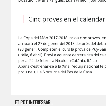
Dusautoir, Maria Fargues, Euan Prieto i Joan Albó
Cinc proves en el calendar
La Copa del Món 2017-2018 inclou cinc proves, entre
arribarà el 27 de gener del 2018 després del debut
(20 gener). Completen el curs la prova de Puy-Saint
(Itàlia, 6 abril). Previ a aquesta darrera cita del
per al 22 de febrer a Nicolosi (Catània, Itàlia).
Abans d’estrenar-se a la Xina, l’equip nacional té 
prou neu, i la Nocturna del Pas de la Casa.
ET POT INTERESSAR…