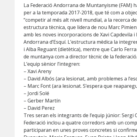
La Federació Andorrana de Muntanyisme (FAM) ha 
per a la temporada 2017-2018, que té com a object
“competir al més alt nivell mundial, a la recerca d
estructura tècnica, que lidera de nou Marc Pimien
amb les noves inco
rporacions de Xavi Capdevila i D
Andorrana d’Esquí. L’estructura mèdica la integre
i Alba Reguant (dietètica), mentre que Carlo Ferra
de muntanya com a director tècnic de la federació
L’equip sènior l’integren:
– Xavi Areny
– David Albós (ara lesionat, amb problemes a l’e
– Marc Font (ara lesionat. S’espera que reaparegui
– Jordi Solé
– Gerber Martín
– David Perez
Tres seran els integrants de l’equip júnior: Sergi 
Federació inclou a quatre corredors amb un compr
participaran en unes proves concretes si confirm