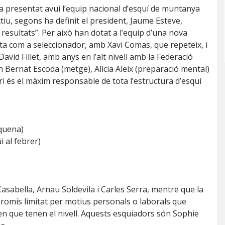
presentat avui l’equip nacional d’esquí de muntanya
iu, segons ha definit el president, Jaume Esteve,
e resultats”. Per això han dotat a l’equip d’una nova
ta com a seleccionador, amb Xavi Comas, que repeteix, i
avid Fillet, amb anys en l’alt nivell amb la Federació
n Bernat Escoda (metge), Alícia Aleix (preparació mental)
ri és el màxim responsable de tota l’estructura d’esquí
.
squena)
 al febrer)
Casabella, Arnau Soldevila i Carles Serra, mentre que la
omís limitat per motius personals o laborals que
en que tenen el nivell. Aquests esquiadors són Sophie