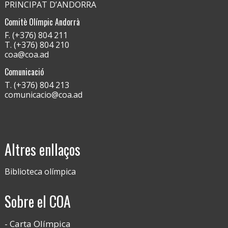
PRINCIPAT D’ANDORRA
Comitè Olímpic Andorrà
F. (+376) 804 211
T. (+376) 804 210
coa@coa.ad
Comunicació
T. (+376) 804 213
comunicacio@coa.ad
Altres enllaços
Biblioteca olímpica
Sobre el COA
Carta Olímpica