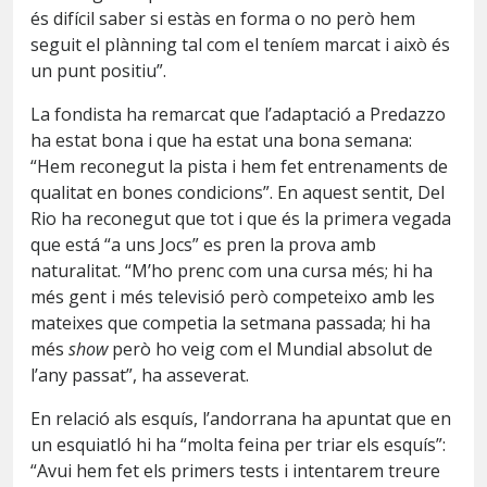
és difícil saber si estàs en forma o no però hem
seguit el plànning tal com el teníem marcat i això és
un punt positiu”.
La fondista ha remarcat que l’adaptació a Predazzo
ha estat bona i que ha estat una bona semana:
“Hem reconegut la pista i hem fet entrenaments de
qualitat en bones condicions”. En aquest sentit, Del
Rio ha reconegut que tot i que és la primera vegada
que está “a uns Jocs” es pren la prova amb
naturalitat. “M’ho prenc com una cursa més; hi ha
més gent i més televisió però competeixo amb les
mateixes que competia la setmana passada; hi ha
més
show
però ho veig com el Mundial absolut de
l’any passat”, ha asseverat.
En relació als esquís, l’andorrana ha apuntat que en
un esquiatló hi ha “molta feina per triar els esquís”:
“Avui hem fet els primers tests i intentarem treure