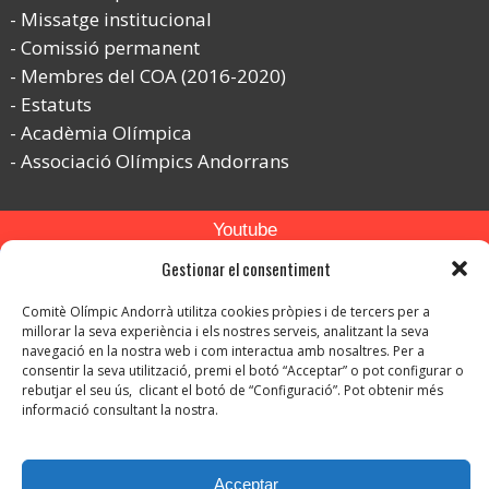
Missatge institucional
Comissió permanent
Membres del COA (2016-2020)
Estatuts
Acadèmia Olímpica
Associació Olímpics Andorrans
Youtube
Gestionar el consentiment
Flickr
Instagram
Comitè Olímpic Andorrà utilitza cookies pròpies i de tercers per a
millorar la seva experiència i els nostres serveis, analitzant la seva
navegació en la nostra web i com interactua amb nosaltres. Per a
consentir la seva utilització, premi el botó “Acceptar” o pot configurar o
rebutjar el seu ús, clicant el botó de “Configuració”. Pot obtenir més
informació consultant la nostra.
© Copyright 2026. Tots els drets reservats.
Acceptar