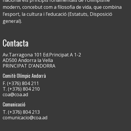
nacional els principis fonamentals de l’Olimpisme
modern, concebut com a filosofia de vida, que combina
l’esport, la cultura i l’educació (Estatuts, Disposició
general).
Contacta
Av.Tarragona 101 Ed.Principat A 1-2
AD500 Andorra la Vella
PRINCIPAT D’ANDORRA
Comitè Olímpic Andorrà
F. (+376) 804 211
T. (+376) 804 210
coa@coa.ad
Comunicació
T. (+376) 804 213
comunicacio@coa.ad