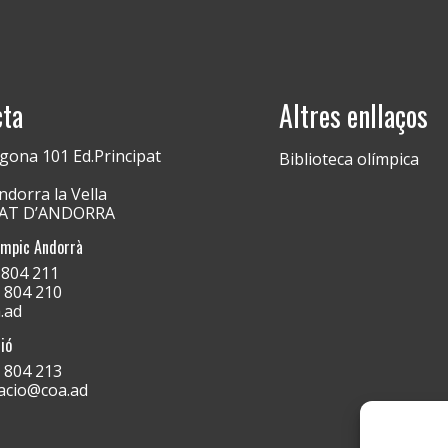
cta
Altres enllaços
gona 101 Ed.Principat
Biblioteca olímpica
dorra la Vella
PAT D’ANDORRA
ímpic Andorrà
) 804 211
) 804 210
.ad
ió
) 804 213
acio@coa.ad