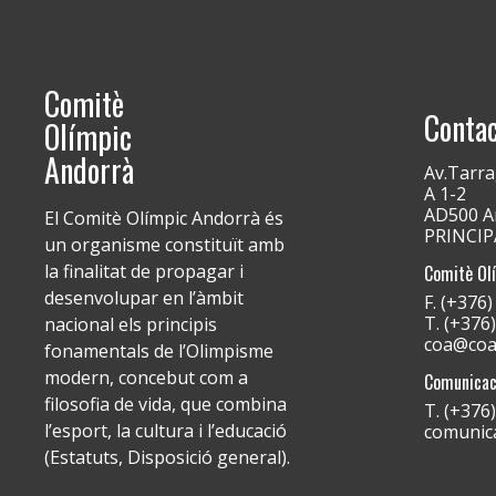
Comitè
Conta
Olímpic
Andorrà
Av.Tarra
A 1-2
AD500 An
El Comitè Olímpic Andorrà és
PRINCI
un organisme constituït amb
la finalitat de propagar i
Comitè Ol
desenvolupar en l’àmbit
F. (+376
T. (+376
nacional els principis
coa@coa
fonamentals de l’Olimpisme
modern, concebut com a
Comunicac
filosofia de vida, que combina
T. (+376
l’esport, la cultura i l’educació
comunic
(Estatuts, Disposició general).