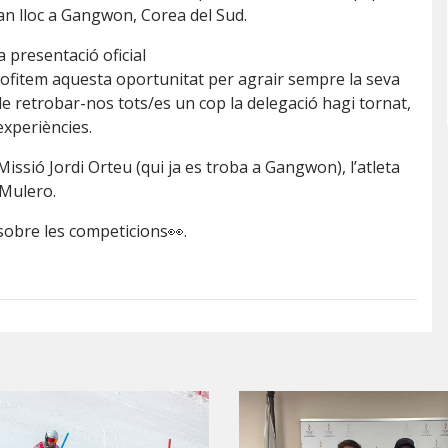
ran lloc a Gangwon, Corea del Sud.
 presentació oficial
rofitem aquesta oportunitat per agrair sempre la seva
de retrobar-nos tots/es un cop la delegació hagi tornat,
experiències.
ssió Jordi Orteu (qui ja es troba a Gangwon), l’atleta
 Mulero.
sobre les competicions👀.