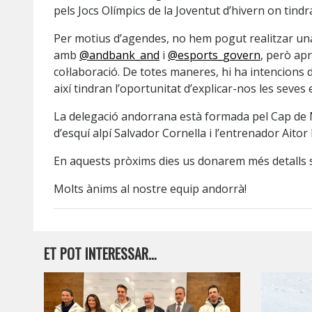
pels Jocs Olímpics de la Joventut d’hivern on tind
Per motius d’agendes, no hem pogut realitzar una
amb
@andbank_and
i
@esports_govern
, però ap
col·laboració. De totes maneres, hi ha intencions 
així tindran l’oportunitat d’explicar-nos les seves 
La delegació andorrana està formada pel Cap de Mi
d’esquí alpí Salvador Cornella i l’entrenador Aitor
En aquests pròxims dies us donarem més detalls 
Molts ànims al nostre equip andorrà!
ET POT INTERESSAR…