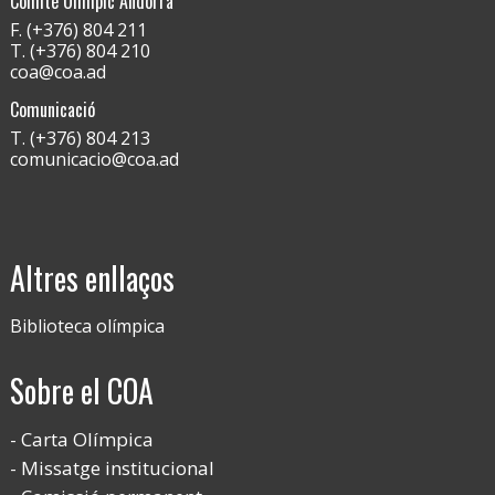
Comitè Olímpic Andorrà
F. (+376) 804 211
T. (+376) 804 210
coa@coa.ad
Comunicació
T. (+376) 804 213
comunicacio@coa.ad
Altres enllaços
Biblioteca olímpica
Sobre el COA
Carta Olímpica
Missatge institucional