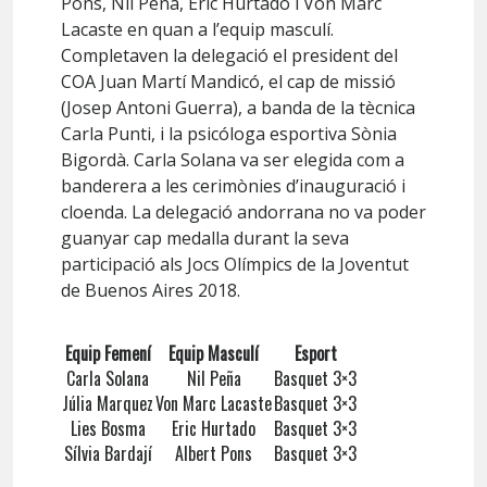
Pons, Nil Peña, Eric Hurtado i Von Marc
Lacaste en quan a l’equip masculí.
Completaven la delegació el president del
COA Juan Martí Mandicó, el cap de missió
(Josep Antoni Guerra), a banda de la tècnica
Carla Punti, i la psicóloga esportiva Sònia
Bigordà. Carla Solana va ser elegida com a
banderera a les cerimònies d’inauguració i
cloenda. La delegació andorrana no va poder
guanyar cap medalla durant la seva
participació als Jocs Olímpics de la Joventut
de Buenos Aires 2018.
Equip Femení
Equip Masculí
Esport
Carla Solana
Nil Peña
Basquet 3×3
Júlia Marquez
Von Marc Lacaste
Basquet 3×3
Lies Bosma
Eric Hurtado
Basquet 3×3
Sílvia Bardají
Albert Pons
Basquet 3×3