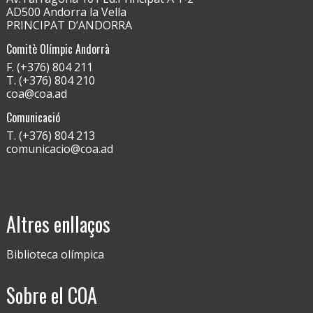
AD500 Andorra la Vella
PRINCIPAT D’ANDORRA
Comitè Olímpic Andorrà
F. (+376) 804 211
T. (+376) 804 210
coa@coa.ad
Comunicació
T. (+376) 804 213
comunicacio@coa.ad
Altres enllaços
Biblioteca olímpica
Sobre el COA