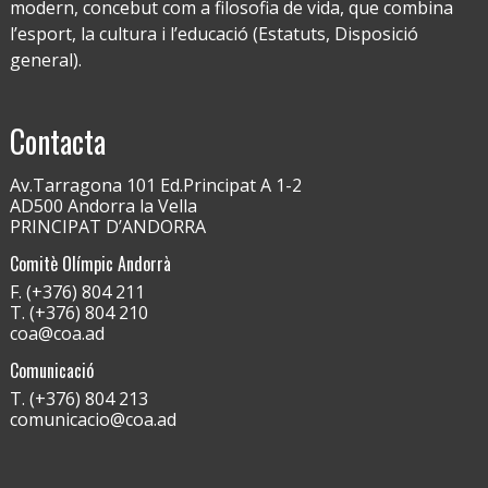
modern, concebut com a filosofia de vida, que combina
l’esport, la cultura i l’educació (Estatuts, Disposició
general).
Contacta
Av.Tarragona 101 Ed.Principat A 1-2
AD500 Andorra la Vella
PRINCIPAT D’ANDORRA
Comitè Olímpic Andorrà
F. (+376) 804 211
T. (+376) 804 210
coa@coa.ad
Comunicació
T. (+376) 804 213
comunicacio@coa.ad