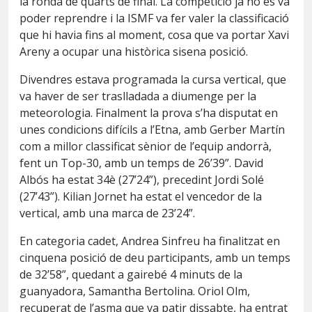
la ronda de quarts de final. La competició ja no es va
poder reprendre i la ISMF va fer valer la classificació
que hi havia fins al moment, cosa que va portar Xavi
Areny a ocupar una històrica sisena posició.
Divendres estava programada la cursa vertical, que
va haver de ser traslladada a diumenge per la
meteorologia. Finalment la prova s’ha disputat en
unes condicions difícils a l’Etna, amb Gerber Martín
com a millor classificat sènior de l’equip andorrà,
fent un Top-30, amb un temps de 26’39”. David
Albós ha estat 34è (27’24”), precedint Jordi Solé
(27’43”). Kilian Jornet ha estat el vencedor de la
vertical, amb una marca de 23’24”.
En categoria cadet, Andrea Sinfreu ha finalitzat en
cinquena posició de deu participants, amb un temps
de 32’58”, quedant a gairebé 4 minuts de la
guanyadora, Samantha Bertolina. Oriol Olm,
recuperat de l’asma que va patir dissabte, ha entrat