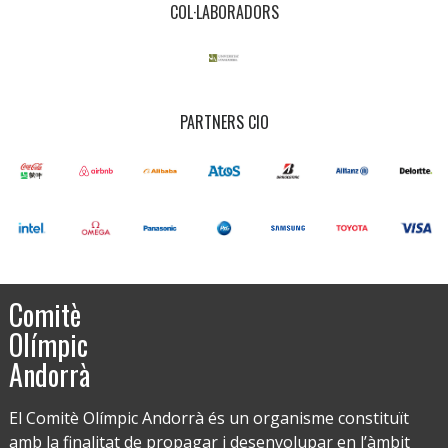
COL·LABORADORS
PARTNERS CIO
Comitè
Olímpic
Andorrà
El Comitè Olímpic Andorrà és un organisme constituït
amb la finalitat de propagar i desenvolupar en l’àmbit