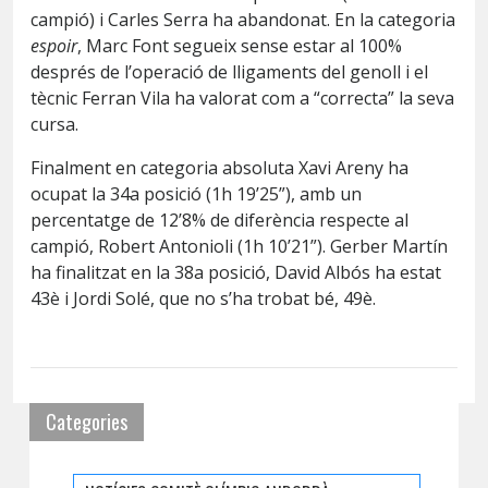
campió) i Carles Serra ha abandonat. En la categoria
espoir
, Marc Font segueix sense estar al 100%
després de l’operació de lligaments del genoll i el
tècnic Ferran Vila ha valorat com a “correcta” la seva
cursa.
Finalment en categoria absoluta Xavi Areny ha
ocupat la 34a posició (1h 19’25”), amb un
percentatge de 12’8% de diferència respecte al
campió, Robert Antonioli (1h 10’21”). Gerber Martín
ha finalitzat en la 38a posició, David Albós ha estat
43è i Jordi Solé, que no s’ha trobat bé, 49è.
Categories