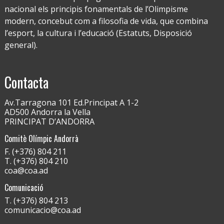
nacional els principis fonamentals de l’Olimpisme
modern, concebut com a filosofia de vida, que combina
l’esport, la cultura i l’educació (Estatuts, Disposició
general).
Contacta
Av.Tarragona 101 Ed.Principat A 1-2
AD500 Andorra la Vella
PRINCIPAT D’ANDORRA
Comitè Olímpic Andorrà
F. (+376) 804 211
T. (+376) 804 210
coa@coa.ad
Comunicació
T. (+376) 804 213
comunicacio@coa.ad