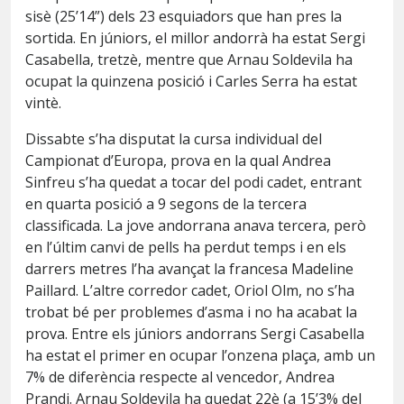
sisè (25’14”) dels 23 esquiadors que han pres la
sortida. En júniors, el millor andorrà ha estat Sergi
Casabella, tretzè, mentre que Arnau Soldevila ha
ocupat la quinzena posició i Carles Serra ha estat
vintè.
Dissabte s’ha disputat la cursa individual del
Campionat d’Europa, prova en la qual Andrea
Sinfreu s’ha quedat a tocar del podi cadet, entrant
en quarta posició a 9 segons de la tercera
classificada. La jove andorrana anava tercera, però
en l’últim canvi de pells ha perdut temps i en els
darrers metres l’ha avançat la francesa Madeline
Paillard. L’altre corredor cadet, Oriol Olm, no s’ha
trobat bé per problemes d’asma i no ha acabat la
prova. Entre els júniors andorrans Sergi Casabella
ha estat el primer en ocupar l’onzena plaça, amb un
7% de diferència respecte al vencedor, Andrea
Prandi. Arnau Soldevila ha quedat 22è (a 15’3% del