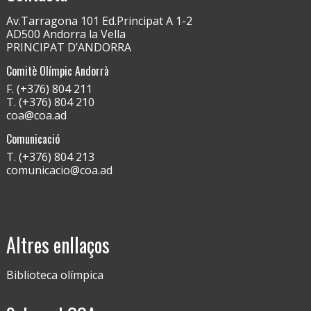
Av.Tarragona 101 Ed.Principat A 1-2
AD500 Andorra la Vella
PRINCIPAT D’ANDORRA
Comitè Olímpic Andorrà
F. (+376) 804 211
T. (+376) 804 210
coa@coa.ad
Comunicació
T. (+376) 804 213
comunicacio@coa.ad
Altres enllaços
Biblioteca olímpica