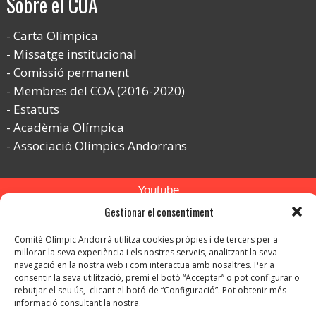
Sobre el COA
Carta Olímpica
Missatge institucional
Comissió permanent
Membres del COA (2016-2020)
Estatuts
Acadèmia Olímpica
Associació Olímpics Andorrans
Youtube
Gestionar el consentiment
Flickr
Comitè Olímpic Andorrà utilitza cookies pròpies i de tercers per a
Instagram
millorar la seva experiència i els nostres serveis, analitzant la seva
navegació en la nostra web i com interactua amb nosaltres. Per a
consentir la seva utilització, premi el botó “Acceptar” o pot configurar o
rebutjar el seu ús, clicant el botó de “Configuració”. Pot obtenir més
informació consultant la nostra.