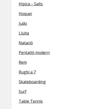
Hípica – Salts
Hoquei
Judo
Lluita
Natació
Pentatló modern
Rem
Rugbi a 7
Skateboarding
Surf
Table Tennis