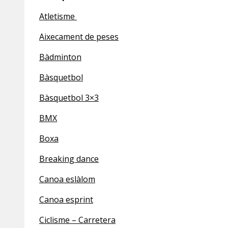
Atletisme
Aixecament de peses
Bàdminton
Bàsquetbol
Bàsquetbol 3×3
BMX
Boxa
Breaking dance
Canoa eslàlom
Canoa esprint
Ciclisme – Carretera