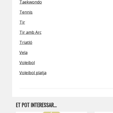
Taekwondo
Tennis
Tir
Tir amb Arc
Triatló
Vela
Voleibol
Voleibol platja
ET POT INTERESSAR…