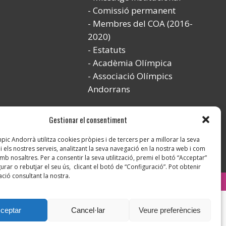
Comissió permanent
Membres del COA (2016-
2020)
Estatuts
Acadèmia Olímpica
Associació Olímpics
Andorrans
Gestionar el consentiment
ic Andorrà utilitza cookies pròpies i de tercers per a millorar la seva
i els nostres serveis, analitzant la seva navegació en la nostra web i com
mb nosaltres. Per a consentir la seva utilització, premi el botó “Acceptar”
urar o rebutjar el seu ús, clicant el botó de “Configuració”. Pot obtenir
ció consultant la nostra.
Instagram
ceptar
Cancel·lar
Veure preferències