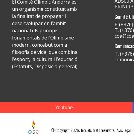
AD500 An
El Comitè Olímpic Andorrà és
PRINCI
un organisme constituït amb
la finalitat de propagar i
Comitè Ol
desenvolupar en l’àmbit
F. (+376
T. (+376
nacional els principis
coa@coa
fonamentals de l’Olimpisme
modern, concebut com a
Comunicac
filosofia de vida, que combina
T. (+376
l’esport, la cultura i l’educació
comunic
(Estatuts, Disposició general).
Youtube
-
© Copyright 2026. Tots els drets reservats.
Avís legal