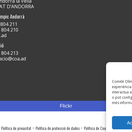
dorra la Vella
PAT D’ANDORRA
ímpic Andorrà
) 804 211
) 804 210
.ad
ió
) 804 213
acio@coa.ad
Comitè Olímp
experiència 
interactua a
o pot config
més informa
Flickr
Ac
-
-
Política de privacitat
Política de protecció de dades
Política de Cookies