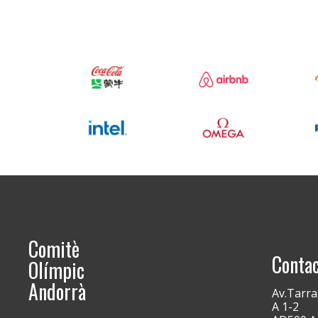
Comitè
Conta
Olímpic
Andorrà
Av.Tarra
A 1-2