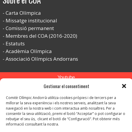
Carta Olímpica
Missatge institucional
Comissió permanent
Membres del COA (2016-2020)
Estatuts
Acadèmia Olímpica
Associació Olímpics Andorrans
Youtube
Gestionar el consentiment
Flickr
Comitè Olímpic Andorrà utilitza cookies pròpies i de tercers per a
Instagram
millorar la seva experiència i els nostres serveis, analitzant la seva
navegació en la nostra web i com interactua amb nosaltres. Per a
consentir la seva utilització, premi el botó “Acceptar” o pot configurar o
rebutjar el seu ús, clicant el botó de “Configuració”. Pot obtenir més
informació consultant la nostra.