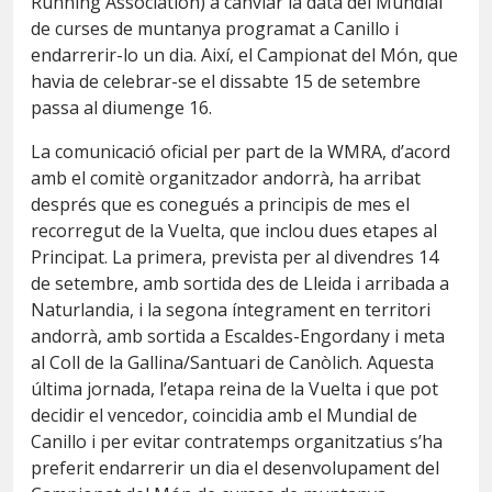
Running Association) a canviar la data del Mundial
de curses de muntanya programat a Canillo i
endarrerir-lo un dia. Així, el Campionat del Món, que
havia de celebrar-se el dissabte 15 de setembre
passa al diumenge 16.
La comunicació oficial per part de la WMRA, d’acord
amb el comitè organitzador andorrà, ha arribat
després que es conegués a principis de mes el
recorregut de la Vuelta, que inclou dues etapes al
Principat. La primera, prevista per al divendres 14
de setembre, amb sortida des de Lleida i arribada a
Naturlandia, i la segona íntegrament en territori
andorrà, amb sortida a Escaldes-Engordany i meta
al Coll de la Gallina/Santuari de Canòlich. Aquesta
última jornada, l’etapa reina de la Vuelta i que pot
decidir el vencedor, coincidia amb el Mundial de
Canillo i per evitar contratemps organitzatius s’ha
preferit endarrerir un dia el desenvolupament del