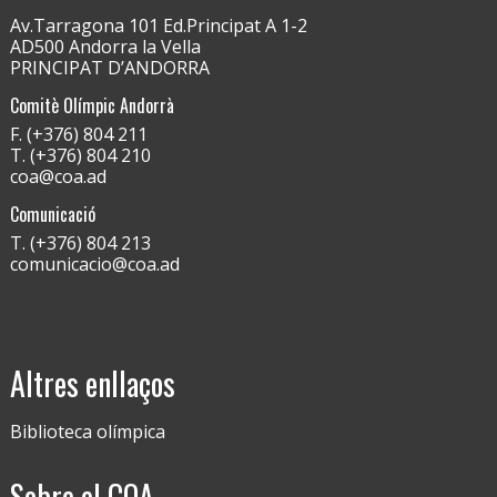
Av.Tarragona 101 Ed.Principat A 1-2
AD500 Andorra la Vella
PRINCIPAT D’ANDORRA
Comitè Olímpic Andorrà
F. (+376) 804 211
T. (+376) 804 210
coa@coa.ad
Comunicació
T. (+376) 804 213
comunicacio@coa.ad
Altres enllaços
Biblioteca olímpica
Sobre el COA