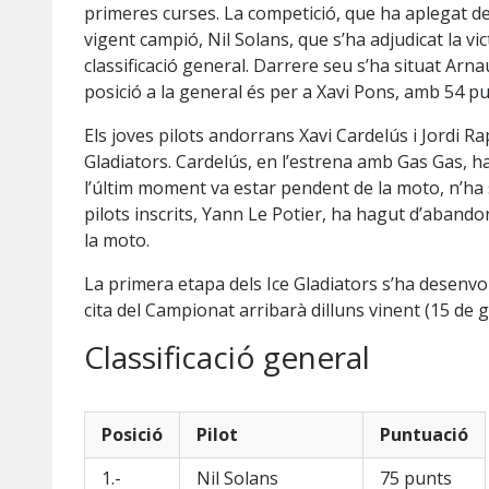
primeres curses. La competició, que ha aplegat deu
vigent campió, Nil Solans, que s’ha adjudicat la vi
classificació general. Darrere seu s’ha situat Ar
posició a la general és per a Xavi Pons, amb 54 pu
Els joves pilots andorrans Xavi Cardelús i Jordi R
Gladiators. Cardelús, en l’estrena amb Gas Gas, h
l’últim moment va estar pendent de la moto, n’ha
pilots inscrits, Yann Le Potier, ha hagut d’aband
la moto.
La primera etapa dels Ice Gladiators s’ha desenvo
cita del Campionat arribarà dilluns vinent (15 de g
Classificació general
Posició
Pilot
Puntuació
1.-
Nil Solans
75 punts