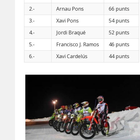
2.-
Arnau Pons
66 punts
3.-
Xavi Pons
54 punts
4.-
Jordi Braqué
52 punts
5.-
Francisco J. Ramos
46 punts
6.-
Xavi Cardelús
44 punts