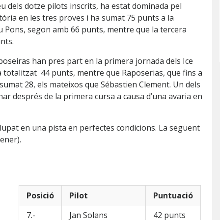
 dels dotze pilots inscrits, ha estat dominada pel
ctòria en les tres proves i ha sumat 75 punts a la
nau Pons, segon amb 66 punts, mentre que la tercera
nts.
aposeiras han pres part en la primera jornada dels Ice
a totalitzat 44 punts, mentre que Raposerias, que fins a
 sumat 28, els mateixos que Sébastien Clement. Un dels
onar després de la primera cursa a causa d’una avaria en
lupat en una pista en perfectes condicions. La següent
ener).
Posició
Pilot
Puntuació
7.-
Jan Solans
42 punts