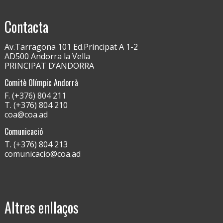
Contacta
Av.Tarragona 101 Ed.Principat A 1-2
AD500 Andorra la Vella
PRINCIPAT D’ANDORRA
Comitè Olímpic Andorrà
F. (+376) 804 211
T. (+376) 804 210
coa@coa.ad
Comunicació
T. (+376) 804 213
comunicacio@coa.ad
Altres enllaços