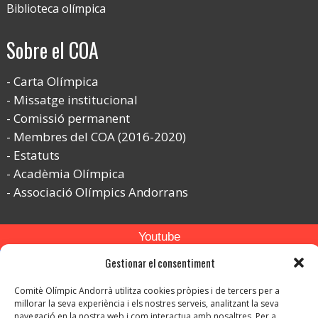
Biblioteca olímpica
Sobre el COA
Carta Olímpica
Missatge institucional
Comissió permanent
Membres del COA (2016-2020)
Estatuts
Acadèmia Olímpica
Associació Olímpics Andorrans
Youtube
Gestionar el consentiment
Flickr
Instagram
Comitè Olímpic Andorrà utilitza cookies pròpies i de tercers per a
millorar la seva experiència i els nostres serveis, analitzant la seva
navegació en la nostra web i com interactua amb nosaltres. Per a