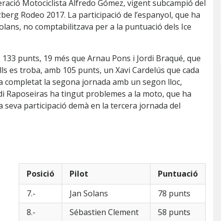
ederació Motociclista Alfredo Gómez, vigent subcampió del
erg Rodeo 2017. La participació de l’espanyol, que ha
lans, no comptabilitzava per a la puntuació dels Ice
 133 punts, 19 més que Arnau Pons i Jordi Braqué, que
lls es troba, amb 105 punts, un Xavi Cardelús que cada
a completat la segona jornada amb un segon lloc,
rdi Raposeiras ha tingut problemes a la moto, que ha
la seva participació demà en la tercera jornada del
Posició
Pilot
Puntuació
7.-
Jan Solans
78 punts
8.-
Sébastien Clement
58 punts