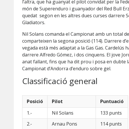
l’altra, que ha guanyat el pilot convidat per la F
món de Superenduro i guanyador del Red Bull Erzb
quedat segon en les altres dues curses darrere So
Gladiators.
Nil Solans comanda el Campionat amb un total de
comparteixen la segona posició (114). Darrere d’e
vegada està més adaptat a la Gas Gas. Cardelús h
darrere Alfredo Gómez, i dos cinquens. El jove Jo
anat fallant, fins que ha dit prou i posa en dubte 
Campionat d’Andorra d’enduro sobre gel.
Classificació general
Posició
Pilot
Puntuació
1.-
Nil Solans
133 punts
2.-
Arnau Pons
114 punts