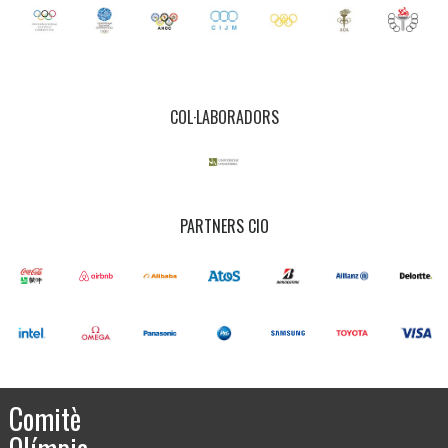
COL·LABORADORS
PARTNERS CIO
Comitè