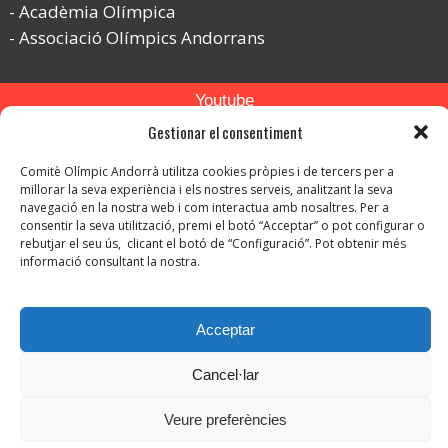
Acadèmia Olímpica
Associació Olímpics Andorrans
Youtube
Gestionar el consentiment
Flickr
Comitè Olímpic Andorrà utilitza cookies pròpies i de tercers per a
Instagram
millorar la seva experiència i els nostres serveis, analitzant la seva
navegació en la nostra web i com interactua amb nosaltres. Per a
consentir la seva utilització, premi el botó “Acceptar” o pot configurar o
rebutjar el seu ús, clicant el botó de “Configuració”. Pot obtenir més
informació consultant la nostra.
© Copyright 2026. Tots els drets reservats.
Acceptar
-
Avís legal
-
Política de privacitat
Cancel·lar
-
Política de protecció de dades
Política de Cookies
Veure preferències