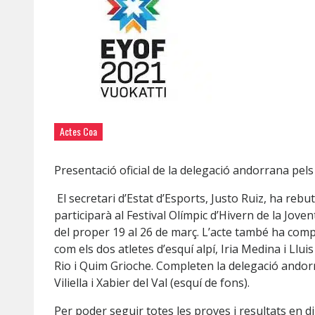
Actes Coa
Presentació oficial de la delegació andorrana pel
El secretari d’Estat d’Esports, Justo Ruiz, ha reb
participarà al Festival Olímpic d’Hivern de la Jove
del proper 19 al 26 de març. L’acte també ha compt
com els dos atletes d’esquí alpí, Iria Medina i Llui
Rio i Quim Grioche. Completen la delegació andorra
Viliella i Xabier del Val (esquí de fons).
Per poder seguir totes les proves i resultats en di