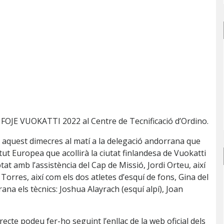
s FOJE VUOKATTI 2022 al Centre de Tecnificació d’Ordino.
ut aquest dimecres al matí a la delegació andorrana que
ntut Europea que acollirà la ciutat finlandesa de Vuokatti
at amb l’assistència del Cap de Missió, Jordi Orteu, així
s Torres, així com els dos atletes d’esquí de fons, Gina del
na els tècnics: Joshua Alayrach (esquí alpí), Joan
recte podeu fer-ho seguint l’enllaç de la web oficial dels