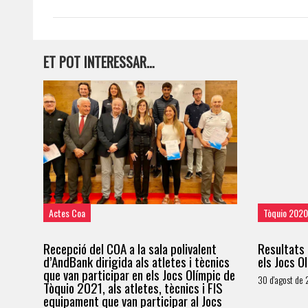
ET POT INTERESSAR…
Actes Coa
Tòquio 2020
Recepció del COA a la sala polivalent
Resultats 
d’AndBank dirigida als atletes i tècnics
els Jocs O
que van participar en els Jocs Olímpic de
30 d'agost de 
Tòquio 2021, als atletes, tècnics i FIS
equipament que van participar al Jocs