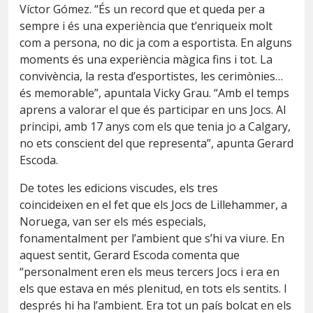
Víctor
Gómez
. “És un record que et queda per a
sempre i és una experiència que t’enriqueix molt
com a persona, no dic ja com a esportista. En alguns
moments és una experiència màgica fins i tot. La
convivència, la resta d’esportistes, les cerimònies…
és memorable”, apuntala
Vicky
Grau. “Amb el temps
aprens a valorar el que és participar en uns Jocs. Al
principi, amb 17 anys com els que tenia jo a Calgary,
no ets conscient del que representa”, apunta Gerard
Escoda.
De totes les edicions viscudes, els tres
coincideixen
en el fet que
els Jocs de Lillehammer, a
Noruega, van ser els més especials,
fonamentalment per l’ambient que s’hi va viure. En
aquest sentit, Gerard Escoda comenta que
“personalment eren els meus tercers Jocs i era en
els que estava en més plenitud, en tots els sentits. I
després hi ha l’ambient. Era tot un país b
olcat
en els