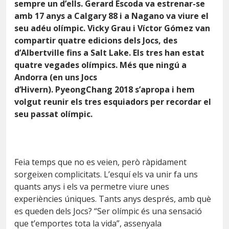
sempre un d’ells. Gerard Escoda va estrenar-se
amb 17 anys a Calgary 88 i a Nagano va viure el
seu adéu olímpic.
Vicky
Grau i Víctor Gómez van
compartir quatre edicions dels Jocs, des
d’Albertville fins a Salt
Lake
. Els tres han estat
quatre vegades
olímpics
. Més que ningú a
Andorra (en uns Jocs
d’Hivern).
PyeongChang
2018 s’apropa i hem
volgut reunir els tres esquiadors per recordar el
seu passat olímpic.
Feia temps que no es veien, però ràpidament
sorgeixen complicitats. L’esquí els va unir fa uns
quants anys i els va permetre viure unes
experiències úniques. Tants anys després, amb què
es queden dels Jocs? “Ser olímpic és una sensació
que t’emportes tota la vida”, assenyala