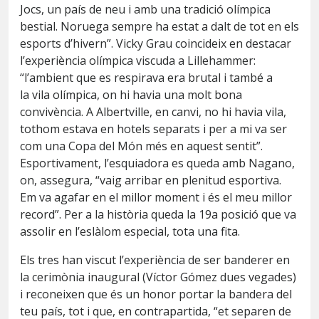
Jocs, un país de neu i amb una tradició olímpica
bestial. Noruega sempre ha estat a dalt de tot en els
esports d’hivern”.
Vicky
Grau coincideix en destacar
l’experiència olímpica viscuda a Lillehammer:
“l’ambient que es respirava era brutal i també a
la
vila
olímpica, on hi havia una molt bona
convivència. A Albertville, en canvi, no hi havia vila,
tothom estava en hotels separats i per a mi va ser
com una Copa del Món més en aquest sentit”.
Esportivament, l’esquiadora es queda amb Nagano,
on, assegura,
“
vaig arribar en plenitud esportiva.
Em va agafar en el millor moment i és el meu millor
record”. Per a la història queda la 19a posició que va
assolir en l’eslàlom especial, tota una fita.
Els tres han viscut l’experiència de ser banderer en
la cerimònia inaugural (Víctor Gómez dues vegades)
i reconeixen que és un honor portar la bandera del
teu país, tot i que, en contrapartida, “et separen de