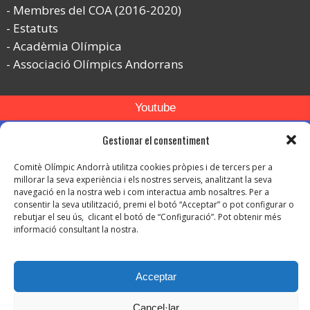
Membres del COA (2016-2020)
Estatuts
Acadèmia Olímpica
Associació Olímpics Andorrans
Youtube
Flickr
Gestionar el consentiment
Instagram
Comitè Olímpic Andorrà utilitza cookies pròpies i de tercers per a
millorar la seva experiència i els nostres serveis, analitzant la seva
navegació en la nostra web i com interactua amb nosaltres. Per a
consentir la seva utilització, premi el botó “Acceptar” o pot configurar o
rebutjar el seu ús, clicant el botó de “Configuració”. Pot obtenir més
informació consultant la nostra.
© Copyright 2026. Tots els drets reservats.
-
Avís legal
Acceptar
-
Política de privacitat
-
Política de protecció de dades
Cancel·lar