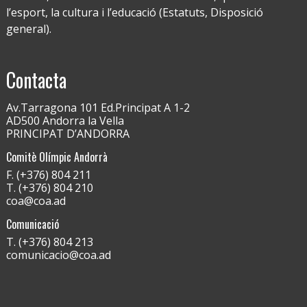
l’esport, la cultura i l’educació (Estatuts, Disposició
general).
Contacta
Av.Tarragona 101 Ed.Principat A 1-2
AD500 Andorra la Vella
PRINCIPAT D’ANDORRA
Comitè Olímpic Andorrà
F. (+376) 804 211
T. (+376) 804 210
coa@coa.ad
Comunicació
T. (+376) 804 213
comunicacio@coa.ad