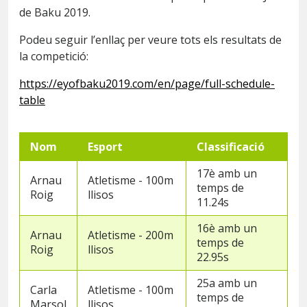
de Baku 2019.
Podeu seguir l’enllaç per veure tots els resultats de
la competició:
https://eyofbaku2019.com/en/page/full-schedule-
table
Nom
Esport
Classificació
17è amb un
Arnau
Atletisme - 100m
temps de
Roig
llisos
11.24s
16è amb un
Arnau
Atletisme - 200m
temps de
Roig
llisos
22.95s
25a amb un
Carla
Atletisme - 100m
temps de
Marsol
llisos