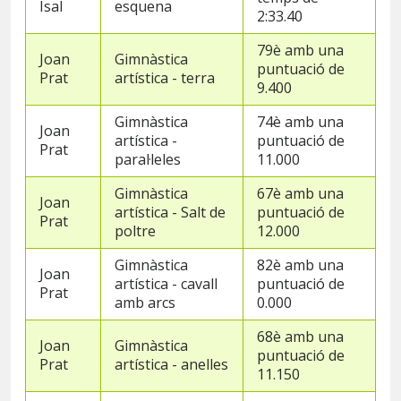
Isal
esquena
2:33.40
79è amb una
Joan
Gimnàstica
puntuació de
Prat
artística - terra
9.400
Gimnàstica
74è amb una
Joan
artística -
puntuació de
Prat
paral·leles
11.000
Gimnàstica
67è amb una
Joan
artística - Salt de
puntuació de
Prat
poltre
12.000
Gimnàstica
82è amb una
Joan
artística - cavall
puntuació de
Prat
amb arcs
0.000
68è amb una
Joan
Gimnàstica
puntuació de
Prat
artística - anelles
11.150