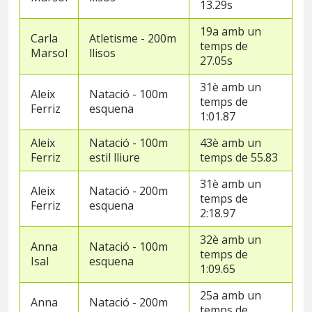
13.29s
19a amb un
Carla
Atletisme - 200m
temps de
Marsol
llisos
27.05s
31è amb un
Aleix
Natació - 100m
temps de
Ferriz
esquena
1:01.87
Aleix
Natació - 100m
43è amb un
Ferriz
estil lliure
temps de 55.83
31è amb un
Aleix
Natació - 200m
temps de
Ferriz
esquena
2:18.97
32è amb un
Anna
Natació - 100m
temps de
Isal
esquena
1:09.65
25a amb un
Anna
Natació - 200m
temps de