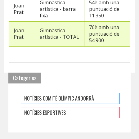
Gimnàstica
54è amb una
Joan
artística - barra
puntuació de
Prat
fixa
11.350
76è amb una
Joan
Gimnàstica
puntuació de
Prat
artística - TOTAL
54.900
Categories
NOTÍCIES COMITÈ OLÍMPIC ANDORRÀ
NOTÍCIES ESPORTIVES