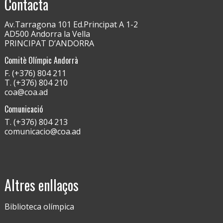
Contacta
Av.Tarragona 101 Ed.Principat A 1-2
AD500 Andorra la Vella
PRINCIPAT D’ANDORRA
Comitè Olímpic Andorrà
F. (+376) 804 211
T. (+376) 804 210
coa@coa.ad
Comunicació
T. (+376) 804 213
comunicacio@coa.ad
Altres enllaços
Biblioteca olímpica