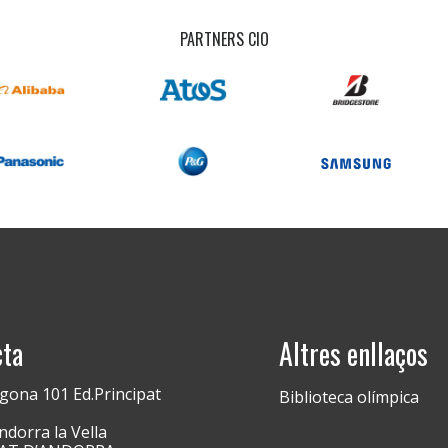
PARTNERS CIO
cta
Altres enllaços
gona 101 Ed.Principat
Biblioteca olímpica
dorra la Vella