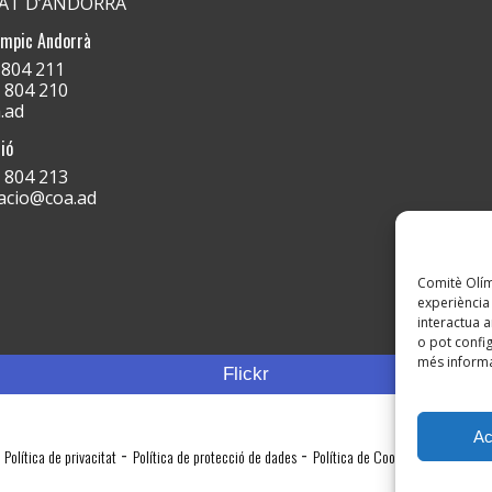
PAT D’ANDORRA
ímpic Andorrà
) 804 211
) 804 210
.ad
ió
) 804 213
acio@coa.ad
Comitè Olímp
experiència 
interactua a
o pot config
més informa
Flickr
Ac
-
-
Política de privacitat
Política de protecció de dades
Política de Cookies