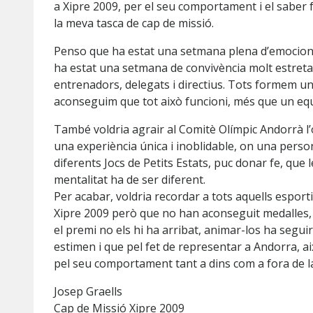
a Xipre 2009, per el seu comportament i el saber fe
la meva tasca de cap de missió.
Penso que ha estat una setmana plena d’emocions, 
ha estat una setmana de convivència molt estreta
entrenadors, delegats i directius. Tots formem un e
aconseguim que tot això funcioni, més que un equi
També voldria agrair al Comitè Olímpic Andorrà l’
una experiència única i inoblidable, on una person
diferents Jocs de Petits Estats, puc donar fe, que 
mentalitat ha de ser diferent.
Per acabar, voldria recordar a tots aquells esporti
Xipre 2009 però que no han aconseguit medalles, 
el premi no els hi ha arribat, animar-los ha seguir l
estimen i que pel fet de representar a Andorra, ai
pel seu comportament tant a dins com a fora de l
Josep Graells
Cap de Missió Xipre 2009