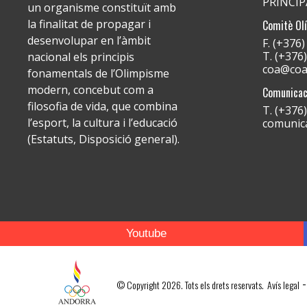
PRINCI
un organisme constituït amb
la finalitat de propagar i
Comitè Ol
desenvolupar en l’àmbit
F. (+376
T. (+376
nacional els principis
coa@coa
fonamentals de l’Olimpisme
modern, concebut com a
Comunicac
filosofia de vida, que combina
T. (+376
l’esport, la cultura i l’educació
comunic
(Estatuts, Disposició general).
Youtube
-
© Copyright 2026. Tots els drets reservats.
Avís legal