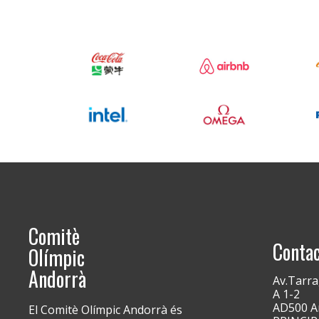
Comitè
Conta
Olímpic
Andorrà
Av.Tarra
A 1-2
AD500 An
El Comitè Olímpic Andorrà és