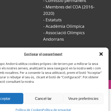
Comissió permanent
Membres del COA (2016-
2020)
Estatuts
Acadèmia Olímpica
Associació Olímpics
Andorrans
Gestionar el consentiment
ic Andorrà utilitza cookies pròpies i de tercers per a millorar la seva
i els nostres serveis, analitzant la seva navegació en la nostra web i com
mb nosaltres. Per a consentir la seva utilització, premi el botó “Acceptar”
urar o rebutjar el seu ús, clicant el botó de “Configuració”. Pot obtenir
ció consultant la nostra.
Instagram
ceptar
Cancel·lar
Veure preferències
Política de Cookies
Política de privacitat