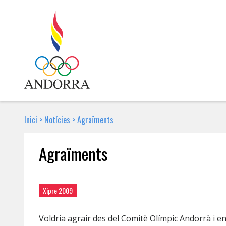
Inici
>
Notícies
>
Agraïments
Agraïments
20 DE JUNY DE 2009 | NOTÍCIA
Xipre 2009
Voldria agrair des del Comitè Olímpic Andorrà i e