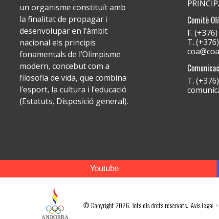
PRINCI
un organisme constituït amb
la finalitat de propagar i
Comitè Ol
desenvolupar en l’àmbit
F. (+376
T. (+376
nacional els principis
coa@coa
fonamentals de l’Olimpisme
modern, concebut com a
Comunicac
filosofia de vida, que combina
T. (+376
l’esport, la cultura i l’educació
comunic
(Estatuts, Disposició general).
Youtube
-
© Copyright 2026. Tots els drets reservats.
Avís legal