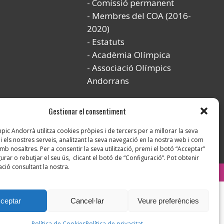
Comissió permanent
Membres del COA (2016-
2020)
Estatuts
Acadèmia Olímpica
Associació Olímpics
Andorrans
Gestionar el consentiment
ic Andorrà utilitza cookies pròpies i de tercers per a millorar la seva
i els nostres serveis, analitzant la seva navegació en la nostra web i com
mb nosaltres. Per a consentir la seva utilització, premi el botó “Acceptar”
urar o rebutjar el seu ús, clicant el botó de “Configuració”. Pot obtenir
ció consultant la nostra.
Instagram
ceptar
Cancel·lar
Veure preferències
Política de Cookies
Política de privacitat