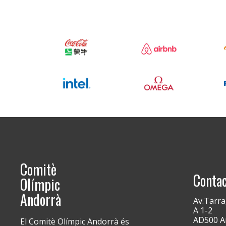
Comitè
Conta
Olímpic
Andorrà
Av.Tarra
A 1-2
AD500 An
El Comitè Olímpic Andorrà és