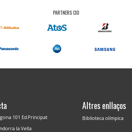
PARTNERS CIO
cta
Altres enllaços
gona 101 Ed.Principat
Biblioteca olímpica
dorra la Vella