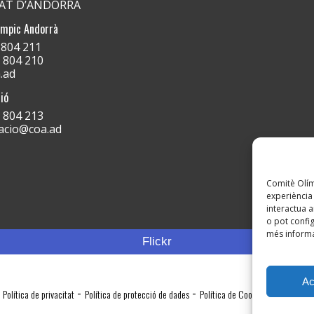
PAT D’ANDORRA
ímpic Andorrà
) 804 211
) 804 210
.ad
ió
) 804 213
acio@coa.ad
Comitè Olímp
experiència 
interactua a
o pot config
més informa
Flickr
Ac
-
-
Política de privacitat
Política de protecció de dades
Política de Cookies