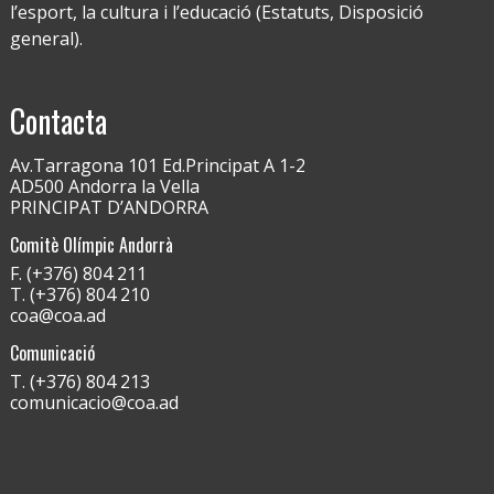
l’esport, la cultura i l’educació (Estatuts, Disposició
general).
Contacta
Av.Tarragona 101 Ed.Principat A 1-2
AD500 Andorra la Vella
PRINCIPAT D’ANDORRA
Comitè Olímpic Andorrà
F. (+376) 804 211
T. (+376) 804 210
coa@coa.ad
Comunicació
T. (+376) 804 213
comunicacio@coa.ad