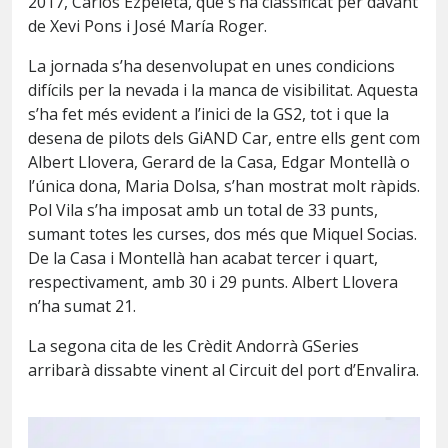
2017, Carlos Ezpeleta, que s’ha classificat per davant
de Xevi Pons i José María Roger.
La jornada s’ha desenvolupat en unes condicions
difícils per la nevada i la manca de visibilitat. Aquesta
s’ha fet més evident a l’inici de la GS2, tot i que la
desena de pilots dels GiAND Car, entre ells gent com
Albert Llovera, Gerard de la Casa, Edgar Montellà o
l’única dona, Maria Dolsa, s’han mostrat molt ràpids.
Pol Vila s’ha imposat amb un total de 33 punts,
sumant totes les curses, dos més que Miquel Socias.
De la Casa i Montellà han acabat tercer i quart,
respectivament, amb 30 i 29 punts. Albert Llovera
n’ha sumat 21.
La segona cita de les Crèdit Andorrà GSeries
arribarà dissabte vinent al Circuit del port d’Envalira.