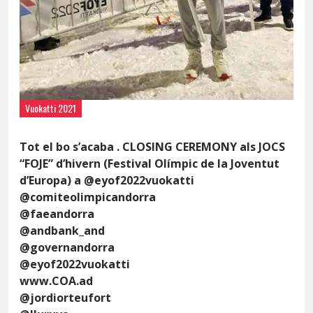
Vuokatti 2021
Tot el bo s’acaba . CLOSING CEREMONY als JOCS
“FOJE” d’hivern (Festival Olímpic de la Joventut
d’Europa) a @eyof2022vuokatti
@comiteolimpicandorra
@faeandorra
@andbank_and
@governandorra
@eyof2022vuokatti
www.COA.ad
@jordiorteufort