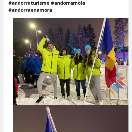
#andorraturisme #andorramola
#andorraenamora