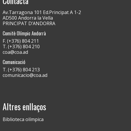
Contacta
Av.Tarragona 101 Ed.Principat A 1-2
AD500 Andorra la Vella
PRINCIPAT D’ANDORRA
Comitè Olímpic Andorrà
F. (+376) 804 211
T. (+376) 804 210
coa@coa.ad
Comunicació
T. (+376) 804 213
comunicacio@coa.ad
Altres enllaços
Biblioteca olímpica