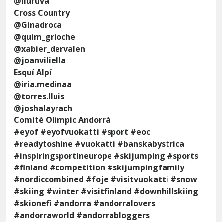
@lluruva
Cross Country
@Ginadroca
@quim_grioche
@xabier_dervalen
@joanviliella
Esquí Alpí
@iria.medinaa
@torres.lluis
@joshalayrach
Comitè Olímpic Andorrà
#eyof #eyofvuokatti #sport #eoc
#readytoshine #vuokatti #banskabystrica
#inspiringsportineurope #skijumping #sports
#finland #competition #skijumpingfamily
#nordiccombined #foje #visitvuokatti #snow
#skiing #winter #visitfinland #downhillskiing
#skionefi #andorra #andorralovers
#andorraworld #andorrabloggers