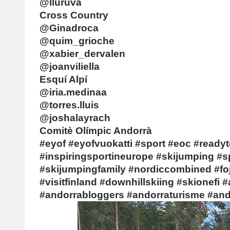
@lluruva
Cross Country
@Ginadroca
@quim_grioche
@xabier_dervalen
@joanviliella
Esquí Alpí
@iria.medinaa
@torres.lluis
@joshalayrach
Comitè Olímpic Andorrà
#eyof #eyofvuokatti #sport #eoc #readyt
#inspiringsportineurope #skijumping #sp
#skijumpingfamily #nordiccombined #foje
#visitfinland #downhillskiing #skionefi 
#andorrabloggers #andorraturisme #an