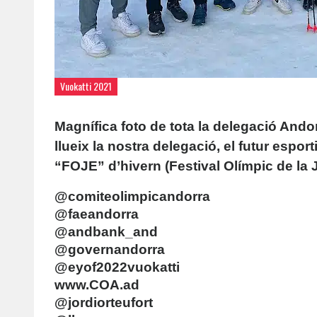
Vuokatti 2021
Magnífica foto de tota la delegació Ando
llueix la nostra delegació, el futur espor
“FOJE” d’hivern (Festival Olímpic de la
@comiteolimpicandorra
@faeandorra
@andbank_and
@governandorra
@eyof2022vuokatti
www.COA.ad
@jordiorteufort