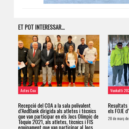
ET POT INTERESSAR…
Actes Coa
Vuokatti 20
Recepció del COA a la sala polivalent
Resultats 
d’AndBank dirigida als atletes i tècnics
els FOJE d
que van participar en els Jocs Olímpic de
28 de març de
Tòquio 2021, als atletes, tècnics i FIS
equipament que van participar al Jocs