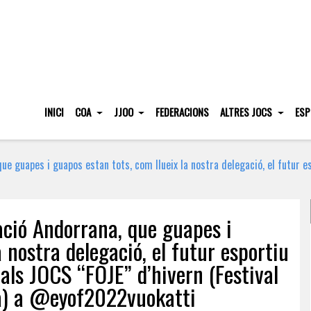
INICI
COA
JJOO
FEDERACIONS
ALTRES JOCS
ESP
ue guapes i guapos estan tots, com llueix la nostra delegació, el futur e
ació Andorrana, que guapes i
 nostra delegació, el futur esportiu
 als JOCS “FOJE” d’hivern (Festival
pa) a @eyof2022vuokatti