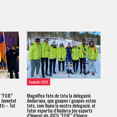
Vuokatti 2021
 “FOJE”
Magnífica foto de tota la delegació
a Joventut
Andorrana, que guapes i guapos estan
ti – Tot
tots, com llueix la nostra delegació, el
futur esportiu d’Andorra (en esports
d’hivern) als JOCS “FOJE” d’hivern