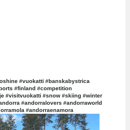
oshine #vuokatti #banskabystrica 
orts #finland #competition 
 #visitvuokatti #snow #skiing #winter 
#andorra #andorralovers #andorraworld 
dorramola #andorraenamora