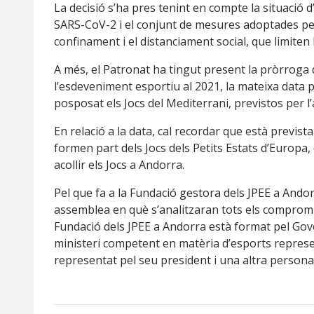
La decisió s’ha pres tenint en compte la situació
SARS-CoV-2 i el conjunt de mesures adoptades pel
confinament i el distanciament social, que limiten l’
A més, el Patronat ha tingut present la pròrroga 
l’esdeveniment esportiu al 2021, la mateixa data p
posposat els Jocs del Mediterrani, previstos per l’
En relació a la data, cal recordar que està previ
formen part dels Jocs dels Petits Estats d’Europa
acollir els Jocs a Andorra.
Pel que fa a la Fundació gestora dels JPEE a And
assemblea en què s’analitzaran tots els compromiso
Fundació dels JPEE a Andorra està format pel Gov
ministeri competent en matèria d’esports represe
representat pel seu president i una altra person