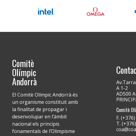
Comitè
Conta
Olímpic
Andorrà
Av.Tarra
A 1-2
AD500 An
El Comitè Olímpic Andorrà és
PRINCI
un organisme constituït amb
la finalitat de propagar i
Comitè Ol
desenvolupar en l’àmbit
F. (+376
T. (+376
nacional els principis
coa@coa
fonamentals de l’Olimpisme