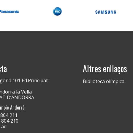
cta
Altres enllaços
gona 101 Ed.Principat
Biblioteca olímpica
dorra la Vella
PAT D’ANDORRA
ímpic Andorrà
) 804 211
) 804 210
.ad