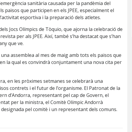
 d’emergència sanitària causada per la pandèmia del
s països que participen en els JPEE, especialment el
activitat esportiva i la preparació dels atletes.
dels Jocs Olímpics de Tòquio, que ajorna la celebració de
revista per als JPEE. Així, també s’ha destacat que s’han
any que ve.
sta una assemblea al mes de maig amb tots els països que
, en la qual es convindrà conjuntament una nova cita per
orra, en les pròximes setmanes se celebrarà una
s contrets i el futur de l’organisme. El Patronat de la
ern d’Andorra, representant pel cap de Govern, el
ntat per la ministra, el Comitè Olímpic Andorrà
a designada pel comitè i un representant dels comuns.