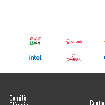
Comitè
Conta
Olímpic