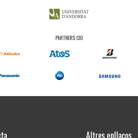
PARTNERS CIO
cta
Altres enllaços