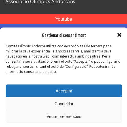
Associació Olímpics Andorrans
Youtube
Flickr
Gestionar el consentiment
Instagram
Comitè Olímpic Andorrà utilitza cookies pròpies i de tercers per a
millorar la seva experiència i els nostres serveis, analitzant la seva
navegació en la nostra web i com interactua amb nosaltres. Per a
consentir la seva utilització, premi el botó “Acceptar” o pot configurar o
rebutjar el seu ús, clicant el botó de “Configuració”. Pot obtenir més
informació consultant la nostra.
© Copyright 2026. Tots els drets reservats.
-
Avís legal
Acceptar
-
Política de privacitat
-
Política de protecció de dades
Cancel·lar
Política de Cookies
Veure preferències