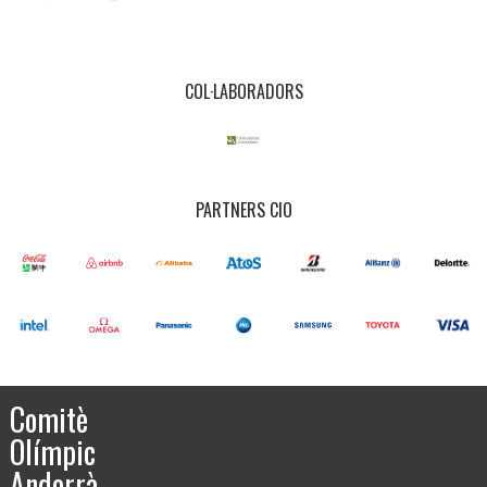
COL·LABORADORS
PARTNERS CIO
Comitè
Olímpic
Andorrà