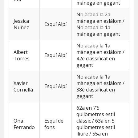
mànega en gegant
No acaba la 2a
Jessica
mànega en eslàlom /
Esquí Alpí
Nuñez
No acaba la 1a
mànega en gegant
No acaba la 1a
Albert
mànega en eslàlom /
Esquí Alpí
Torres
42è classificat en
gegant
No acaba la 1a
Xavier
mànega en eslàlom /
Esquí Alpí
Cornellà
38è classificat en
gegant
62a en 7’5
quilòmetres estil
Ona
Esquí de
clàssic / 63a en 5
Ferrando
fons
quilòmetres estil
lliure / 55a en