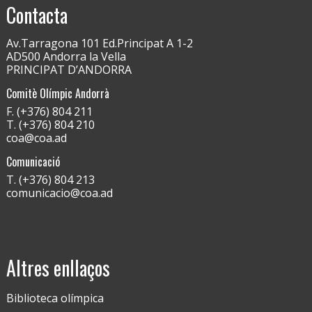
Contacta
Av.Tarragona 101 Ed.Principat A 1-2
AD500 Andorra la Vella
PRINCIPAT D’ANDORRA
Comitè Olímpic Andorrà
F. (+376) 804 211
T. (+376) 804 210
coa@coa.ad
Comunicació
T. (+376) 804 213
comunicacio@coa.ad
Altres enllaços
Biblioteca olímpica