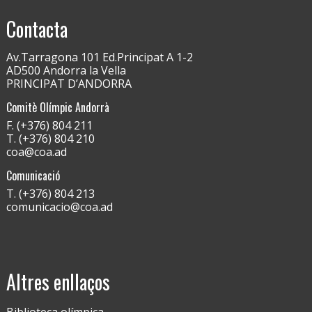
Contacta
Av.Tarragona 101 Ed.Principat A 1-2
AD500 Andorra la Vella
PRINCIPAT D’ANDORRA
Comitè Olímpic Andorrà
F. (+376) 804 211
T. (+376) 804 210
coa@coa.ad
Comunicació
T. (+376) 804 213
comunicacio@coa.ad
Altres enllaços