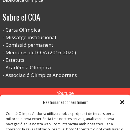
Biblioteca olímpica
Sobre el COA
Carta Olímpica
Missatge institucional
Comissió permanent
Membres del COA (2016-2020)
Estatuts
Acadèmia Olímpica
Associació Olímpics Andorrans
Youtube
Gestionar el consentiment
Flickr
Comitè Olímpic Andorrà utilitza cookies pròpies i de tercers per a
Instagram
millorar la seva experiència i els nostres serveis, analitzant la seva
navegació en la nostra web i com interactua amb nosaltres. Per a
consentir la seva utilització, premi el botó “Acceptar” o pot configurar o