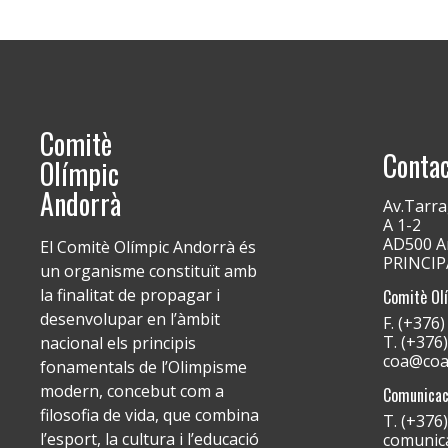
Comitè
Conta
Olímpic
Andorrà
Av.Tarra
A 1-2
AD500 An
El Comitè Olímpic Andorrà és
PRINCI
un organisme constituït amb
la finalitat de propagar i
Comitè Ol
desenvolupar en l’àmbit
F. (+376
T. (+376
nacional els principis
coa@coa
fonamentals de l’Olimpisme
modern, concebut com a
Comunicac
filosofia de vida, que combina
T. (+376
l’esport, la cultura i l’educació
comunic