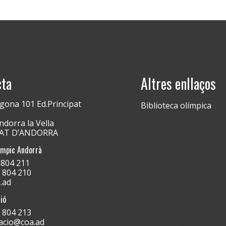
cta
Altres enllaços
gona 101 Ed.Principat
Biblioteca olímpica
dorra la Vella
PAT D’ANDORRA
ímpic Andorrà
) 804 211
) 804 210
.ad
ió
) 804 213
acio@coa.ad