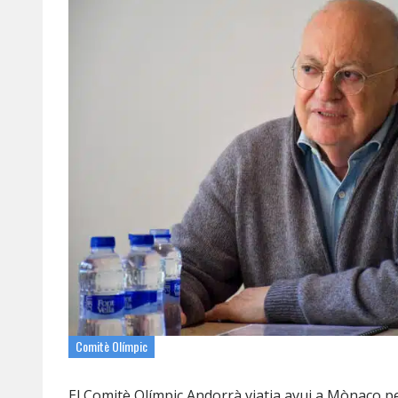
Comitè Olímpic
El Comitè Olímpic Andorrà viatja avui a Mònaco pe