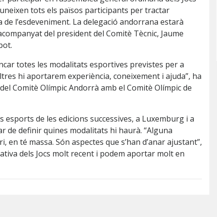
uneixen tots els països participants per tractar
ica de l’esdeveniment. La delegació andorrana estarà
 acompanyat del president del Comitè Tècnic, Jaume
pot.
car totes les modalitats esportives previstes per a
tres hi aportarem experiència, coneixement i ajuda”, ha
at del Comitè Olímpic Andorrà amb el Comitè Olímpic de
s esports de les edicions successives, a Luxemburg i a
bar de definir quines modalitats hi haurà. “Alguna
ari, en té massa. Són aspectes que s’han d’anar ajustant”,
ativa dels Jocs molt recent i podem aportar molt en