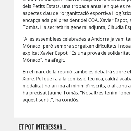
dels Petits Estats, una trobada anual en què es re
aspectes clau de l’organització esportiva i logíst
encapçalada pel president del COA, Xavier Espot,
Tomàs, i la secretària general adjunta, Clàudia Es
“A les assemblees celebrades a Andorra ja vam tan
Mònaco, però sempre sorgeixen dificultats i nosal
explicat Xavier Espot. “És una prova de solidarit
Mònaco”, ha afegit.
En el marc de la reunió també es debatrà sobre el
Xipre. Pel que fa a la comissió tècnica, caldrà aca
modalitat no arriba al mínim d’inscrits, o al contr
ha precisat Jaume Tomàs. “Nosaltres tenim l’oper
aquest sentit”, ha conclòs.
ET POT INTERESSAR…