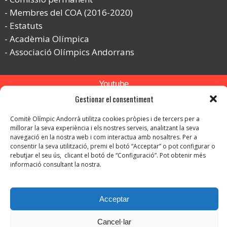
Membres del COA (2016-2020)
Estatuts
Acadèmia Olímpica
Associació Olímpics Andorrans
Youtube
Gestionar el consentiment
Flickr
Comitè Olímpic Andorrà utilitza cookies pròpies i de tercers per a
Instagram
millorar la seva experiència i els nostres serveis, analitzant la seva
navegació en la nostra web i com interactua amb nosaltres. Per a
consentir la seva utilització, premi el botó “Acceptar” o pot configurar o
rebutjar el seu ús, clicant el botó de “Configuració”. Pot obtenir més
informació consultant la nostra.
© Copyright 2026. Tots els drets reservats.
Acceptar
-
Avís legal
-
Política de privacitat
Cancel·lar