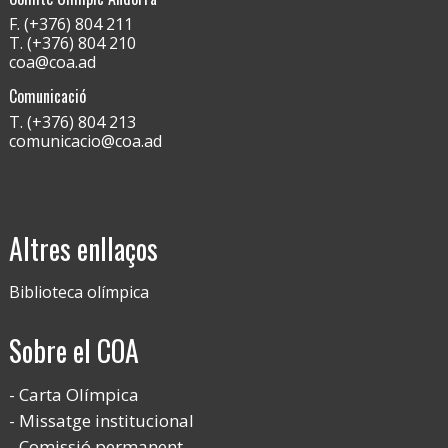
F. (+376) 804 211
T. (+376) 804 210
coa@coa.ad
Comunicació
T. (+376) 804 213
comunicacio@coa.ad
Altres enllaços
Biblioteca olímpica
Sobre el COA
Carta Olímpica
Missatge institucional
Comissió permanent