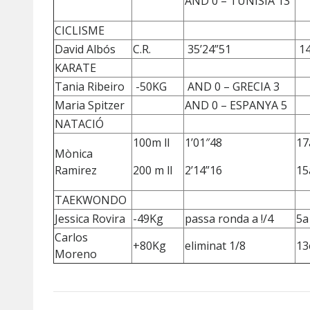
AND 0 – TUNISIA 13
CICLISME
David Albós
C.R.
35’24”51
1
KARATE
Tania Ribeiro
-50KG
AND 0 – GRECIA 3
Maria Spitzer
AND 0 – ESPANYA 5
NATACIÓ
100m ll
1’01″48
17
Mònica
Ramirez
200 m ll
2’14”16
15
TAEKWONDO
Jessica Rovira
-49Kg
passa ronda a !/4
5a
Carlos
+80Kg
eliminat 1/8
13
Moreno