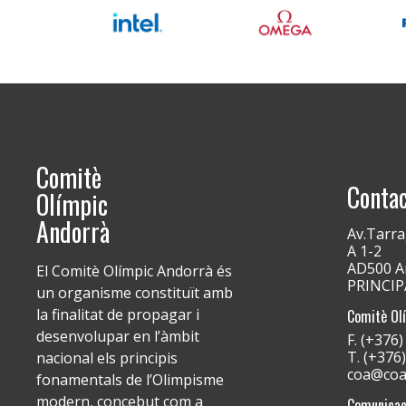
Comitè
Conta
Olímpic
Andorrà
Av.Tarra
A 1-2
AD500 An
El Comitè Olímpic Andorrà és
PRINCI
un organisme constituït amb
la finalitat de propagar i
Comitè Ol
desenvolupar en l’àmbit
F. (+376
T. (+376
nacional els principis
coa@coa
fonamentals de l’Olimpisme
modern, concebut com a
Comunicac