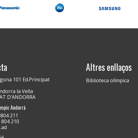
cta
Altres enllaços
gona 101 Ed.Principat
Biblioteca olímpica
dorra la Vella
PAT D’ANDORRA
ímpic Andorrà
) 804 211
) 804 210
.ad
ió