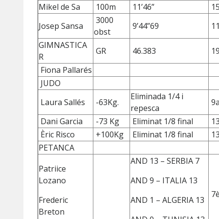
Mikel de Sa
100m
11’46”
1
3000
Josep Sansa
9’44”69
1
obst
GIMNASTICA
GR
46.383
1
R
Fiona Pallarés
JUDO
Eliminada 1/4 i
Laura Sallés
-63Kg.
9
repesca
Dani Garcia
-73 Kg
Eliminat 1/8 final
1
Èric Risco
+100Kg
Eliminat 1/8 final
1
PETANCA
AND 13 – SERBIA 7
Patriice
Lozano
AND 9 – ITALIA 13
7
Frederic
AND 1 – ALGERIA 13
Breton