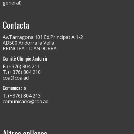
general).
Contacta
Av.Tarragona 101 Ed.Principat A 1-2
AD500 Andorra la Vella
PRINCIPAT D’ANDORRA
Comitè Olímpic Andorrà
F. (+376) 804 211
T. (+376) 804 210
coa@coa.ad
Comunicació
T. (+376) 804 213
comunicacio@coa.ad
Altres enllaços