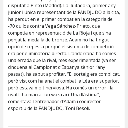
disputat a Pinto (Madrid). La lluitadora, primer any
júnior i única representant de la FANDJUDO a la cita,
ha perdut en el primer combat en la categoria de
-70 quilos contra Vega Sánchez-Prieto, que
competia en representació de La Rioja i que s’ha
penjat la medalla de bronze. Adam no ha tingut
opció de repesca perquè el sistema de competició
era per eliminatòria directa. L’andorrana ha comès
una errada que la rival, més experimentada (va ser
cinquena al Campionat d’Espanya sènior l’any
passat), ha sabut aprofitar. “El sorteig era complicat,
però vist com ha anat el combat la Léa era superior,
però estava molt nerviosa. Ha comès un error i la
rival li ha marcat un waza ari. Una llàstima”,
comentava l’entrenador d’Adam i codirector
esportiu de la FANDJUDO, Toni Besolí.