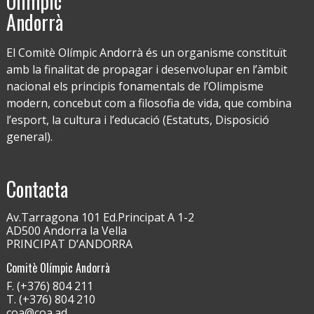
Olímpic
Andorrà
El Comitè Olímpic Andorrà és un organisme constituït
amb la finalitat de propagar i desenvolupar en l’àmbit
nacional els principis fonamentals de l’Olimpisme
modern, concebut com a filosofia de vida, que combina
l’esport, la cultura i l’educació (Estatuts, Disposició
general).
Contacta
Av.Tarragona 101 Ed.Principat A 1-2
AD500 Andorra la Vella
PRINCIPAT D’ANDORRA
Comitè Olímpic Andorrà
F. (+376) 804 211
T. (+376) 804 210
coa@coa.ad