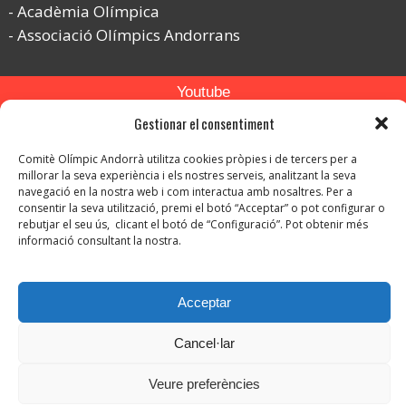
Acadèmia Olímpica
Associació Olímpics Andorrans
Youtube
Gestionar el consentiment
Flickr
Instagram
Comitè Olímpic Andorrà utilitza cookies pròpies i de tercers per a
millorar la seva experiència i els nostres serveis, analitzant la seva
navegació en la nostra web i com interactua amb nosaltres. Per a
consentir la seva utilització, premi el botó “Acceptar” o pot configurar o
rebutjar el seu ús, clicant el botó de “Configuració”. Pot obtenir més
informació consultant la nostra.
© Copyright 2026. Tots els drets reservats.
Acceptar
-
Avís legal
-
Política de privacitat
Cancel·lar
-
Política de protecció de dades
Política de Cookies
Veure preferències