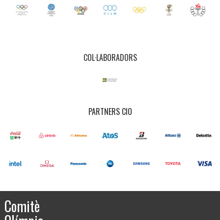
COL·LABORADORS
PARTNERS CIO
Comitè