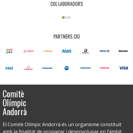
COL·LABORADORS
PARTNERS CIO
Comitè
Olímpic
Andorrà
El Comitè Olímpic Andorrà és un organisme constituït
amb la finalitat de propagar i desenvolupar en l’àmbit