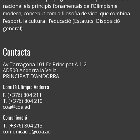
nacional els principis fonamentals de l’Olimpisme
modern, concebut com a filosofia de vida, que combina
l’esport, la cultura i l’educació (Estatuts, Disposició
general).
Contacta
Av.Tarragona 101 Ed.Principat A 1-2
AD500 Andorra la Vella
PRINCIPAT D’ANDORRA
Comitè Olímpic Andorrà
F. (+376) 804 211
T. (+376) 804 210
coa@coa.ad
Comunicació
T. (+376) 804 213
comunicacio@coa.ad