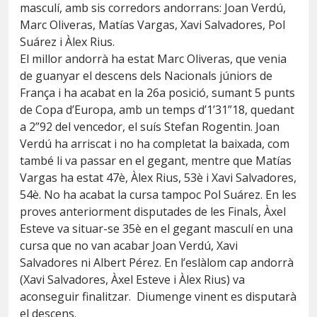
masculí, amb sis corredors andorrans: Joan Verdú,
Marc Oliveras, Matías Vargas, Xavi Salvadores, Pol
Suárez i Àlex Rius.
El millor andorrà ha estat Marc Oliveras
, que venia
de guanyar el descens dels Nacionals júniors de
França i ha acabat en la 26a posició, sumant 5 punts
de Copa d’Europa, amb un temps d’1’31”18, quedant
a 2”92 del vencedor, el suís Stefan Rogentin. Joan
Verdú ha arriscat i no ha completat la baixada, com
també li va passar en el gegant, mentre que Matías
Vargas ha estat 47è, Àlex Rius, 53è i Xavi Salvadores,
54è. No ha acabat la cursa tampoc Pol Suárez. En les
proves anteriorment disputades de les Finals, Àxel
Esteve va situar-se 35è en el gegant masculí en una
cursa que no van acabar Joan Verdú, Xavi
Salvadores ni Albert Pérez. En l’eslàlom cap andorrà
(Xavi Salvadores, Àxel Esteve i Àlex Rius) va
aconseguir finalitzar.
Diumenge vinent es disputarà
el descens.