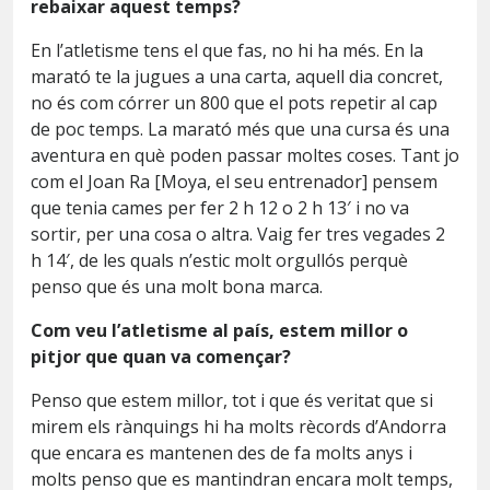
rebaixar aquest temps?
En l’atletisme tens el que fas, no hi ha més. En la
marató te la jugues a una carta, aquell dia concret,
no és com córrer un 800 que el pots repetir al cap
de poc temps. La marató més que una cursa és una
aventura en què poden passar moltes coses. Tant jo
com el Joan Ra [Moya, el seu entrenador] pensem
que tenia cames per fer 2 h 12 o 2 h 13′ i no va
sortir, per una cosa o altra. Vaig fer tres vegades 2
h 14′, de les quals n’estic molt orgullós perquè
penso que és una molt bona marca.
Com veu l’atletisme al país, estem millor o
pitjor que quan va començar?
Penso que estem millor, tot i que és veritat que si
mirem els rànquings hi ha molts rècords d’Andorra
que encara es mantenen des de fa molts anys i
molts penso que es mantindran encara molt temps,