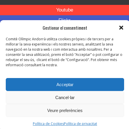
Youtube
Flickr
Gestionar el consentiment
Instagram
Comitè Olímpic Andorrà utilitza cookies pròpies i de tercers per a
millorar la seva experiència i els nostres serveis, analitzant la seva
navegació en la nostra web i com interactua amb nosaltres. Per a
consentir la seva utilització, premi el botó “Acceptar” o pot configurar o
rebutjar el seu ús, clicant el botó de “Configuració”. Pot obtenir més
informació consultant la nostra.
© Copyright 2026. Tots els drets reservats.
-
Avís legal
Acceptar
-
Política de privacitat
-
Política de protecció de dades
Cancel·lar
Política de Cookies
Veure preferències
Política de Cookies
Política de privacitat