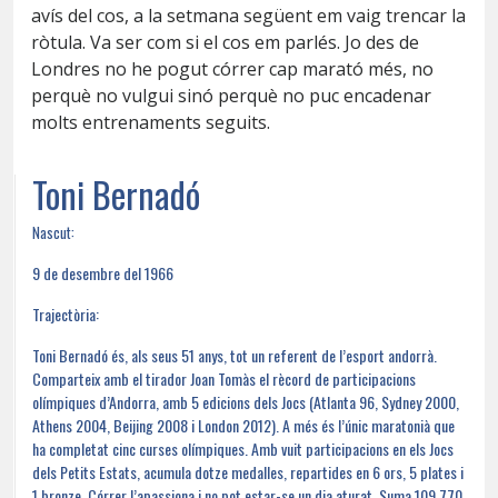
avís del cos, a la setmana següent em vaig trencar la
ròtula. Va ser com si el cos em parlés. Jo des de
Londres no he pogut córrer cap marató més, no
perquè no vulgui sinó perquè no puc encadenar
molts entrenaments seguits.
Toni Bernadó
Nascut:
9 de desembre del 1966
Trajectòria:
Toni Bernadó és, als seus 51 anys, tot un referent de l’esport andorrà.
Comparteix amb el tirador Joan Tomàs el rècord de participacions
olímpiques d’Andorra, amb 5 edicions dels Jocs (Atlanta 96, Sydney 2000,
Athens 2004, Beijing 2008 i London 2012). A més és l’únic maratonià que
ha completat cinc curses olímpiques. Amb vuit participacions en els Jocs
dels Petits Estats, acumula dotze medalles, repartides en 6 ors, 5 plates i
1 bronze. Córrer l’apassiona i no pot estar-se un dia aturat. Suma 109.770