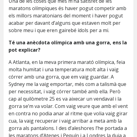
Una de les coses que més m’ha satisfet de les
maratons olímpiques és haver pogut competir amb
els millors maratonians del moment i haver pogut
acabar per davant d’alguns que estaven molt per
sobre meu i que eren gairebé ídols per a mi.
Té una anècdota olímpica amb una gorra, ens la
pot explicar?
A Atlanta, en la meva primera marató olímpica, feia
molta humitat i una temperatura molt alta i vaig
córrer amb una gorra, que em vaig guardar. A
Sydney me la vaig emportar, més com a talismà que
per necessitat, i vaig córrer també amb ella. Però
cap al quilòmetre 25 es va aixecar un vendaval i la
gorra se’m va volar. Com vaig veure que amb el vent
en contra no podia anar al ritme que volia vaig girar
cua, la vaig recuperar i vaig arribar a meta amb la
gorra als pantalons. I des d’aleshores l’he portada a
les maratons d’Atenes i Pequín i a Londres la duia a