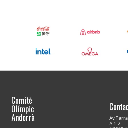
Comitè
Conta
Olímpic
Andorrà
Av.Tarra
A 1-2