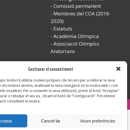
Comissió permanent
Membres del COA (2016-
2020)
Estatuts
Acadèmia Olímpica
Associació Olímpics
Andorrans
Gestionar el consentiment
ic Andorrà utilitza cookies pròpies i de tercers per a millorar la seva
i els nostres serveis, analitzant la seva navegació en la nostra web i com
mb nosaltres. Per a consentir la seva utilització, premi el botó “Acceptar”
urar o rebutjar el seu ús, clicant el botó de “Configuració”. Pot obtenir
ció consultant la nostra.
Instagram
ceptar
Cancel·lar
Veure preferències