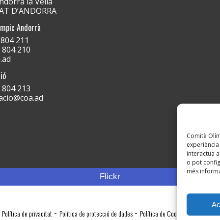
dorra la Vella
PAT D’ANDORRA
ímpic Andorrà
) 804 211
) 804 210
.ad
ió
) 804 213
acio@coa.ad
Comitè Olímp
experiència 
interactua a
o pot config
més informa
Flickr
Ac
-
-
Política de privacitat
Política de protecció de dades
Política de Cookies