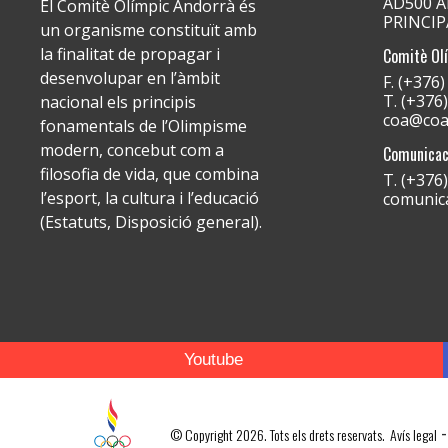
AD500 An
El Comitè Olímpic Andorrà és
PRINCI
un organisme constituït amb
la finalitat de propagar i
Comitè Ol
desenvolupar en l’àmbit
F. (+376
T. (+376
nacional els principis
coa@coa
fonamentals de l’Olimpisme
modern, concebut com a
Comunicac
filosofia de vida, que combina
T. (+376
l’esport, la cultura i l’educació
comunic
(Estatuts, Disposició general).
Youtube
-
© Copyright 2026. Tots els drets reservats.
Avís legal