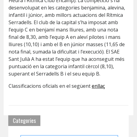
Heura i Rítmica Club Encamp). La competició s’ha
desenvolupat en les categories benjamina, alevina,
infantil i júnior, amb millors actuacions del Rítmica
Serradells. El club de la capital s’ha imposat amb
l’equip C en benjamí mans lliures, amb una nota
final de 8,30, amb l’equip A en aleví pilotes i mans
lliures (10,10) i amb el B en júnior masses (11,65 de
nota final, sumada la dificultat i l’execució). El SAE
Sant Julià A ha estat l’equip que ha aconseguit més
puntuació en la categoria infantil cèrcol (8,10),
superant el Serradells B i el seu equip B.
Classificacions oficials en el següent
enllaç
Categories