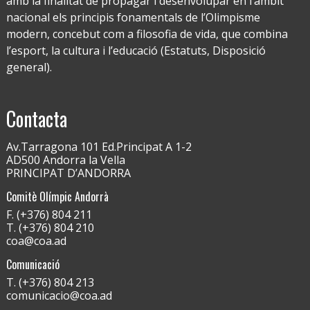
amb la finalitat de propagar i desenvolupar en l’àmbit
nacional els principis fonamentals de l’Olimpisme
modern, concebut com a filosofia de vida, que combina
l’esport, la cultura i l’educació (Estatuts, Disposició
general).
Contacta
Av.Tarragona 101 Ed.Principat A 1-2
AD500 Andorra la Vella
PRINCIPAT D’ANDORRA
Comitè Olímpic Andorrà
F. (+376) 804 211
T. (+376) 804 210
coa@coa.ad
Comunicació
T. (+376) 804 213
comunicacio@coa.ad