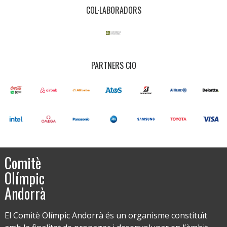
COL·LABORADORS
PARTNERS CIO
Comitè
Olímpic
Andorrà
El Comitè Olímpic Andorrà és un organisme constituït