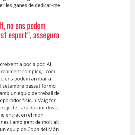
xer les ganes de dedicar-me
lf, no ens podem
est esport”, assegura
creixent a poc a poc. Al
s realment complex, i com
 no ens podem arribar a
el setembre passat formo
 amb un equip de treball de
eparador físic…). Vaig fer
projecte i ara durant dos o
 he entrat en el món
nes i amb gent de molt alt
b un equip de Copa del Món.