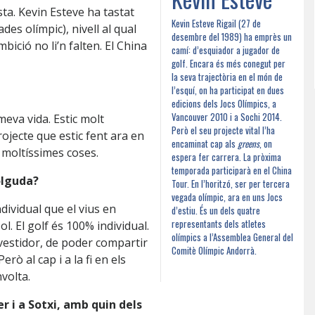
ista. Kevin Esteve ha tastat
Kevin Esteve Rigail (27 de
des olímpic), nivell al qual
desembre del 1989) ha emprès un
 ambició no li’n falten. El China
camí: d’esquiador a jugador de
golf. Encara és més conegut per
la seva trajectòria en el món de
l’esquí, on ha participat en dues
edicions dels Jocs Olímpics, a
Vancouver 2010 i a Sochi 2014.
eva vida. Estic molt
Però el seu projecte vital l’ha
projecte que estic fent ara en
encaminat cap als
greens
, on
 moltíssimes coses.
espera fer carrera. La pròxima
temporada participarà en el China
olguda?
Tour. En l’horitzó, ser per tercera
vegada olímpic, ara en uns Jocs
ndividual que el vius en
d’estiu. És un dels quatre
representants dels atletes
sol. El golf és 100% individual.
olímpics a l’Assemblea General del
vestidor, de poder compartir
Comitè Olímpic Andorrà.
erò al cap i a la fi en els
nvolta.
r i a Sotxi, amb quin dels