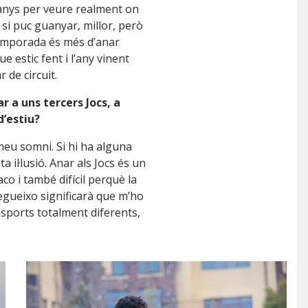
 anys per veure realment on
 si puc guanyar, millor, però
temporada és més d’anar
e estic fent i l’any vinent
 de circuit.
ar a uns tercers Jocs, a
d’estiu?
 meu somni. Si hi ha alguna
a il·lusió. Anar als Jocs és un
o i també difícil perquè la
segueixo significarà que m’ho
sports totalment diferents,