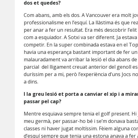
dos et quedes?
Com abans, amb els dos. A Vancouver era molt jove
professionalisme en l’esquí. La llàstima és que r
per anar a fer un resultat. Era més descobrir l’elit
com a esquiador. A Sotxi va ser diferent. Ja estav
competir. En la super combinada estava en el Top
havia una esperança bastant important de fer un 
malauradament va arribar la lesió el dia abans de
parcial del lligament creuat anterior del genoll 
duríssim per a mi, però l’experiència d’uns Jocs no
a dins.
I la greu lesió et porta a canviar el xip i a mir
passar pel cap?
Mentre esquiava sempre tenia el golf present. Hi
meu germà, per passar-ho bé i se’m donava basta
classes ni haver jugat moltíssim. Fèiem alguna com
d’esquí sempre que tenia una estona anava a fer 