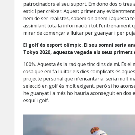
patrocinadors el seu suport. Em dono dos o tres
estic i per créixer. Aquest primer any evidentment
hem de ser realistes, sabem on anem i aquesta 
assimilant tota la informació i tot l’entrenament qu
mirar de començar a lluitar per guanyar i per pujar
El golf és esport olímpic. El seu somni seria an
Tokyo 2020, aquesta vegada els seus primers 
100%. Aquesta és la raó que tinc dins de mi. És el
cosa que em fa lluitar els dies complicats és aquest
projecte personal que m’encantaria, seria molt mac
selecció en golf és molt exigent, però si ho acon
he guanyat i a més ho hauria aconseguit en dos e
esquí i golf.