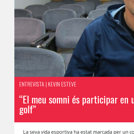
ENTREVISTA | KEVIN ESTEVE
“El meu somni és participar en u
golf”
La seva vida esportiva ha estat marcada per un colo