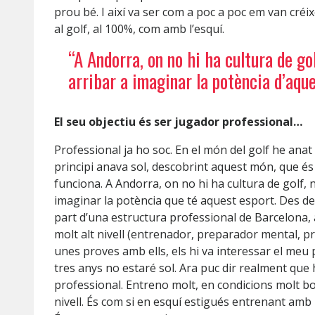
prou bé. I així va ser com a poc a poc em van créi
al golf, al 100%, com amb l’esquí.
“A Andorra, on no hi ha cultura de go
arribar a imaginar la potència d’aqu
El seu objectiu és ser jugador professional…
Professional ja ho soc. En el món del golf he anat 
principi anava sol, descobrint aquest món, que é
funciona. A Andorra, on no hi ha cultura de golf,
imaginar la potència que té aquest esport. Des d
part d’una estructura professional de Barcelona,
molt alt nivell (entrenador, preparador mental, pr
unes proves amb ells, els hi va interessar el meu 
tres anys no estaré sol. Ara puc dir realment que
professional. Entreno molt, en condicions molt bo
nivell. És com si en esquí estigués entrenant am