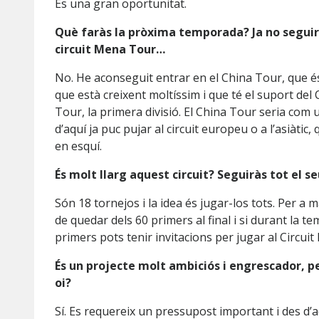
És una gran oportunitat.
Què faràs la pròxima temporada? Ja no seguir
circuit Mena Tour…
No. He aconseguit entrar en el China Tour, que és
que està creixent moltíssim i que té el suport del 
Tour, la primera divisió. El China Tour seria com u
d’aquí ja puc pujar al circuit europeu o a l’asiàti
en esquí.
És molt llarg aquest circuit? Seguiràs tot el s
Són 18 tornejos i la idea és jugar-los tots. Per a m
de quedar dels 60 primers al final i si durant la t
primers pots tenir invitacions per jugar al Circuit
És un projecte molt ambiciós i engrescador, 
oi?
Sí. Es requereix un pressupost important i des d’