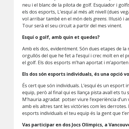
neu i el blanc de la pilota de golf. Esquiador i golf
els dos esports, L’esquí al més alt nivell (dues vega
vol arribar també en el món dels
greens
. Il·lusió i
Tour serà el seu circuit a partir del mes vinent.
Esquí o golf, amb quin et quedes?
Amb els dos, evidentment. Són dues etapes de la m
orgullós del que he fet a l’esquí i crec molt en el 
el golf. Els dos esports m’han aportat i m’aporten
Els dos són esports individuals, és una opció v
És cert que són individuals. L’esquí és un esport i
equip, però al final qui es llança pista avall ets tu 
M’hauria agradat potser viure l’experiència d’un 
amb els altres tant les victòries com les derrotes. P
esports individuals el teu equip és la gent que t’e
Vas participar en dos Jocs Olímpics, a Vancouve