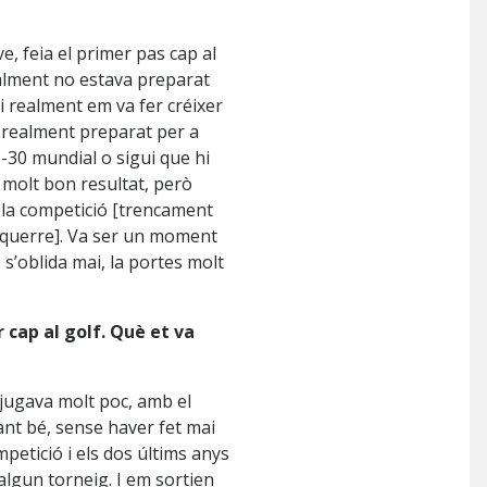
, feia el primer pas cap al
ealment no estava preparat
 i realment em va fer créixer
a realment preparat per a
-30 mundial o sigui que hi
molt bon resultat, però
 la competició [trencament
esquerre]. Va ser un moment
 s’oblida mai, la portes molt
ar cap al golf. Què et va
 jugava molt poc, amb el
nt bé, sense haver fet mai
petició i els dos últims anys
algun torneig. I em sortien