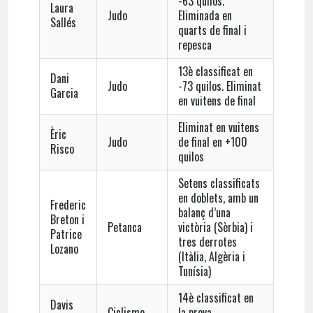
-63 quilos.
Laura
Judo
Eliminada en
Sallés
quarts de final i
repesca
13è classificat en
Dani
Judo
-73 quilos. Eliminat
Garcia
en vuitens de final
Eliminat en vuitens
Èric
Judo
de final en +100
Risco
quilos
Setens classificats
en doblets, amb un
Frederic
balanç d’una
Breton i
Petanca
victòria (Sèrbia) i
Patrice
tres derrotes
Lozano
(Itàlia, Algèria i
Tunísia)
14è classificat en
Davis
Ciclisme
la prova