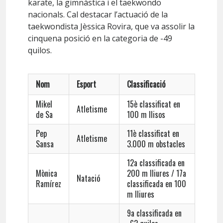
karate, la gimnàstica i el taekwondo
nacionals. Cal destacar l’actuació de la
taekwondista Jèssica Rovira, que va assolir la
cinquena posició en la categoria de -49
quilos.
Nom
Esport
Classificació
Mikel
15è classificat en
Atletisme
de Sa
100 m llisos
Pep
11è classificat en
Atletisme
Sansa
3.000 m obstacles
12a classificada en
Mònica
200 m lliures / 17a
Natació
Ramírez
classificada en 100
m lliures
9a classificada en