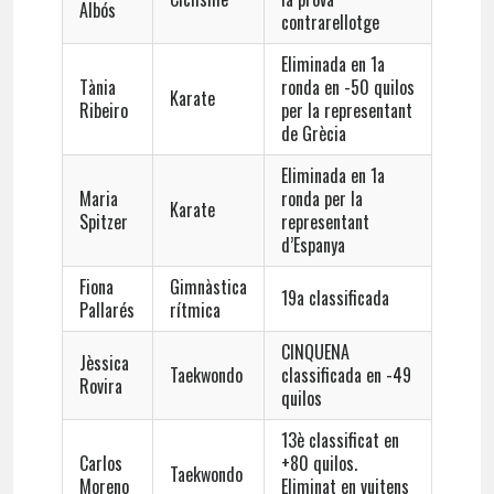
Albós
contrarellotge
Eliminada en 1a
Tània
ronda en -50 quilos
Karate
Ribeiro
per la representant
de Grècia
Eliminada en 1a
Maria
ronda per la
Karate
Spitzer
representant
d’Espanya
Fiona
Gimnàstica
19a classificada
Pallarés
rítmica
CINQUENA
Jèssica
Taekwondo
classificada en -49
Rovira
quilos
13è classificat en
Carlos
+80 quilos.
Taekwondo
Moreno
Eliminat en vuitens