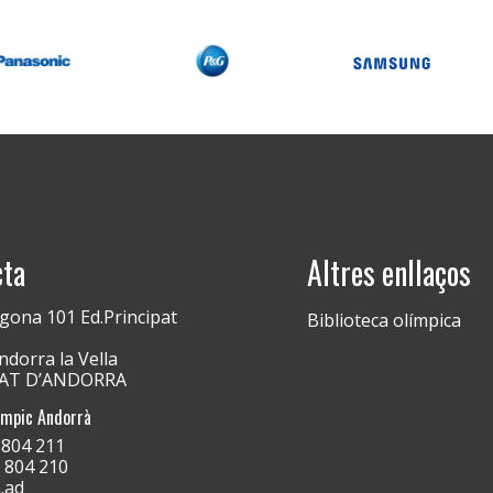
cta
Altres enllaços
gona 101 Ed.Principat
Biblioteca olímpica
dorra la Vella
PAT D’ANDORRA
ímpic Andorrà
) 804 211
) 804 210
.ad