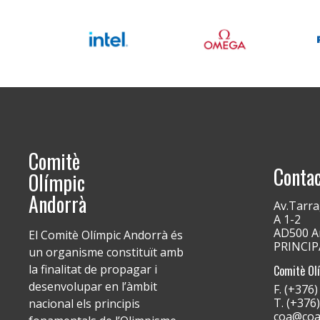
Comitè
Conta
Olímpic
Andorrà
Av.Tarra
A 1-2
AD500 An
El Comitè Olímpic Andorrà és
PRINCI
un organisme constituït amb
la finalitat de propagar i
Comitè Ol
desenvolupar en l’àmbit
F. (+376
T. (+376
nacional els principis
coa@coa