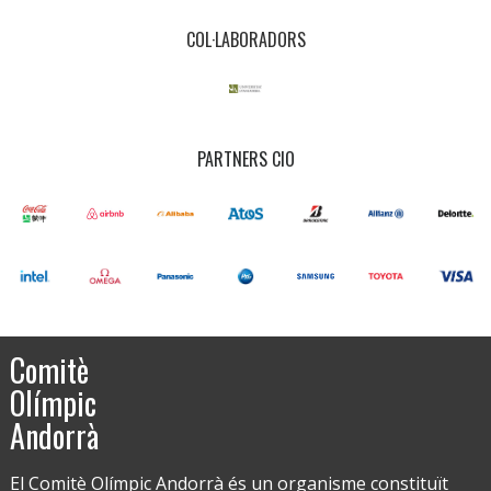
COL·LABORADORS
PARTNERS CIO
Comitè
Olímpic
Andorrà
El Comitè Olímpic Andorrà és un organisme constituït