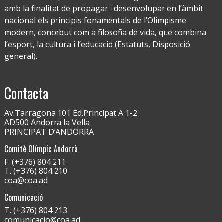
amb la finalitat de propagar i desenvolupar en l’àmbit
nacional els principis fonamentals de l’Olimpisme
modern, concebut com a filosofia de vida, que combina
l’esport, la cultura i l’educació (Estatuts, Disposició
general).
Contacta
Av.Tarragona 101 Ed.Principat A 1-2
AD500 Andorra la Vella
PRINCIPAT D’ANDORRA
Comitè Olímpic Andorrà
F. (+376) 804 211
T. (+376) 804 210
coa@coa.ad
Comunicació
T. (+376) 804 213
comunicacio@coa.ad