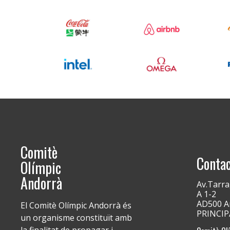
Comitè
Conta
Olímpic
Andorrà
Av.Tarra
A 1-2
AD500 An
El Comitè Olímpic Andorrà és
PRINCI
un organisme constituït amb
la finalitat de propagar i