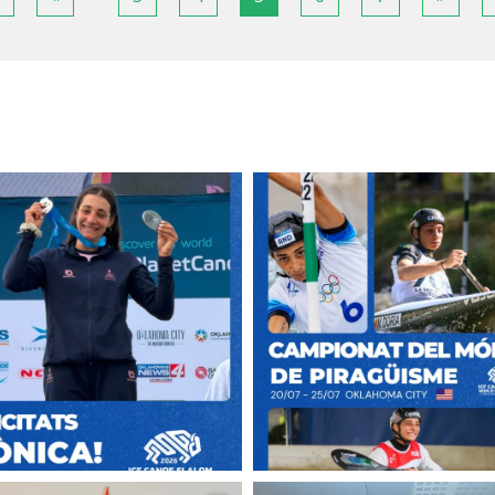
page
page