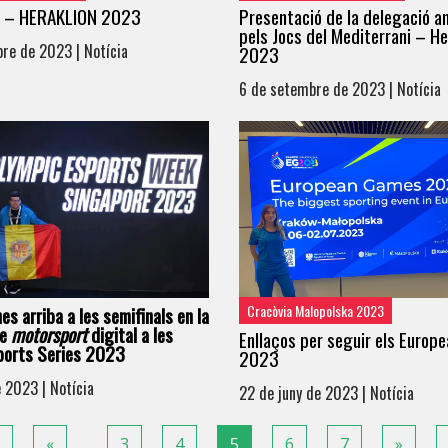
 – HERAKLION 2023
Presentació de la delegació a
pels Jocs del Mediterrani – He
re de 2023 | Notícia
2023
6 de setembre de 2023 | Notícia
Cracòvia Malopolska 2023
es arriba a les semifinals en la
de
motorsport
digital a les
Enllaços per seguir els Europ
ports Series 2023
2023
e 2023 | Notícia
22 de juny de 2023 | Notícia
Previous
Next
«
3
4
5
6
7
»