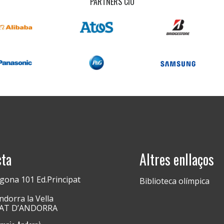
PARTNERS CIO
cta
Altres enllaços
gona 101 Ed.Principat
Biblioteca olímpica
dorra la Vella
PAT D’ANDORRA