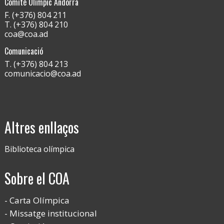
Comitè Olímpic Andorrà
F. (+376) 804 211
T. (+376) 804 210
coa@coa.ad
Comunicació
T. (+376) 804 213
comunicacio@coa.ad
Altres enllaços
Biblioteca olímpica
Sobre el COA
Carta Olímpica
Missatge institucional