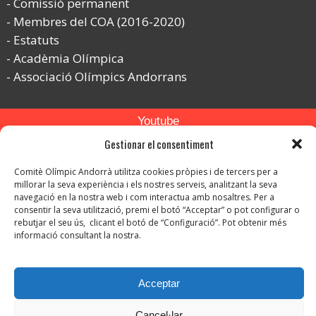
Comissió permanent
Membres del COA (2016-2020)
Estatuts
Acadèmia Olímpica
Associació Olímpics Andorrans
Youtube
Gestionar el consentiment
Flickr
Instagram
Comitè Olímpic Andorrà utilitza cookies pròpies i de tercers per a
millorar la seva experiència i els nostres serveis, analitzant la seva
navegació en la nostra web i com interactua amb nosaltres. Per a
consentir la seva utilització, premi el botó “Acceptar” o pot configurar o
rebutjar el seu ús, clicant el botó de “Configuració”. Pot obtenir més
informació consultant la nostra.
© Copyright 2026. Tots els drets reservats.
Acceptar
-
Avís legal
-
Política de privacitat
Cancel·lar